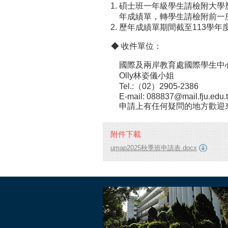
碩士班一年級學生請檢附大學
年成績單，轉學生請檢附前一
歷年成績單期間截至113學年
​◆ 收件單位：
國際及兩岸教育處國際學生中心(宜
Olly林姿儀小姐
Tel.:（02）2905-2386
E-mail: 088837@mail.fju.edu.
申請上有任何疑問的地方歡迎來
附件下載
umap2025秋季班申請表.docx