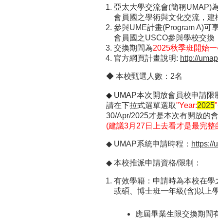
亞太大學交流會(簡稱UMAP
會員國之學術與文化交流，建構
參與UME計畫(Program
會員國之USCO參與學校交換
交換期間為
2025秋季班開始
官方網頁計畫說明:
http://uma
◆ 本校甄選人數：2名
◆ UMAP本次開放
會員校申請限
請在下拉式選單選取
"Year:
2025
30/Apr/2025才是本次有開放
(建議3月27日上去看才是最完整
◆ UMAP系統申請時程：
https://
◆ 本校推派申請資格/限制：
有效學籍：申請時為本校在學
或碩、博士班一年級(含)以上
應屆畢業生限交換期間