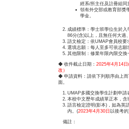
經系/所主任及註冊組同
領有外交部或教育部獎
學金。
成績標準：學士班學位生於入學
86分(含)以上，且無任何大
語文檢定：依UMAP會員校
選填志願：每人至多可依志願
其他限制：修業年限內限交換一
◆ 收件截止日期：
2025年4月1
改）
◆ 申請資料：請依下列順序由上
面。
UMAP多國交換學生計劃申請表
本校中文歷年成績單正本，含
語言檢定證明(影本)，如為
內。(
2023年4月30日
以後考的
​
備註：