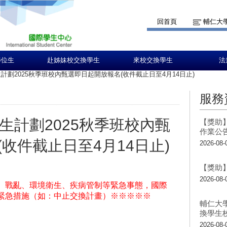
回首頁
輔仁大
學位生
赴姊妹校交換學生
來校交換學生
法
生計劃2025秋季班校內甄選即日起開放報名(收件截止日至4月14日止)
服務
學生計劃2025秋季班校內甄
【獎助】
作業公
收件截止日至4月14日止)
2026-08-
【獎助】
2026-08-
、戰亂、環境衛生、疾病管制等緊急事態，國際
緊急措施（如：
中止交換計畫
）
※※※※※
輔仁大
換學生
2026-08-