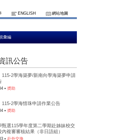
學
ENGLISH
網站地圖
規彙編
資訊公告
115-2學海築夢/新南向學海築夢申請
告
04 •
奬助
115-2學海惜珠申請作業公告
04 •
奬助
學甄選115學年度第二學期赴姊妹校交
校內複審審核結果（非日語組）
03 •
赴外交換