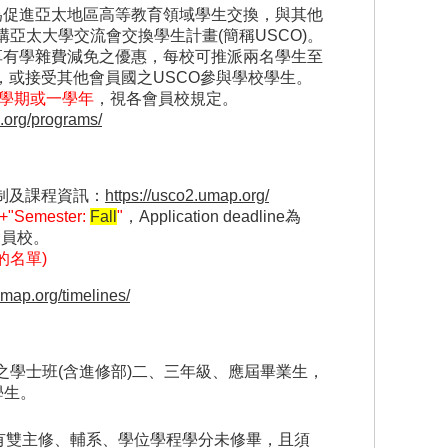
)為促進亞太地區高等教育領域學生交換，與其他
亞太大學交流會交換學生計畫(簡稱USCO)。
 A)可享有學雜費減免之優惠，每校可推派兩名學生至
，或接受其他會員國之USCO參與學校學生。
一學期或一學年
，視各會員校規定。
p.org/programs/
制及課程資訊：
https://usco2.umap.org/
"+"Semester:
Fall
"
，Application deadline為
的會員校。
的名單)
umap.org/timelines/
之學士班(含進修部)二、三年級、應屆畢業生，
學生。
有雙主修、輔系、學位學程學分未修畢，且須