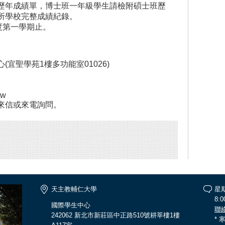
歷年成績單，博士班一年級學生請檢附碩士班歷
所學校完整成績紀錄。
度第一學期止。
聖學苑1樓多功能室01026)
tw
信或來電詢問。
天主教輔仁大學
星
8:0
國際學生中心
聯
242062 新北市新莊區中正路510號耕莘樓1樓
*