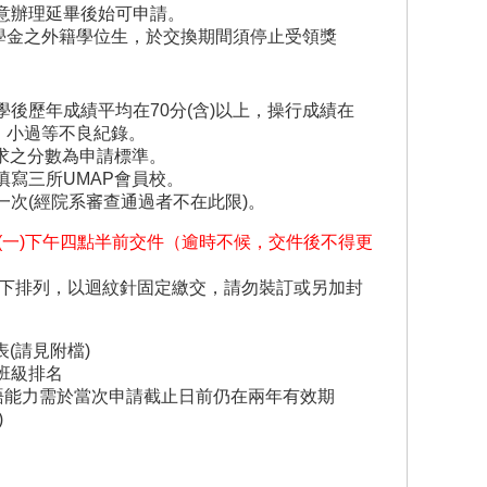
意辦理延畢後始可申請。
學金之外籍學位生，於交換期間須停止受領獎
後歷年成績平均在70分(含)以上，操行成績在
過、小過等不良紀錄。
要求之分數為申請標準。
填寫三所UMAP會員校。
次(經院系審查通過者不在此限)。
4日(一)下午四點半前交件（逾時不候，交件後不得更
而下排列，以迴紋針固定繳交，請勿裝訂或另加封
(請見附檔)
班級排名
英語能力需於當次申請截止日前仍在兩年有效期
)