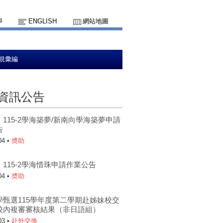
學
ENGLISH
網站地圖
規彙編
資訊公告
115-2學海築夢/新南向學海築夢申請
告
04 •
奬助
115-2學海惜珠申請作業公告
04 •
奬助
學甄選115學年度第二學期赴姊妹校交
校內複審審核結果（非日語組）
03 •
赴外交換