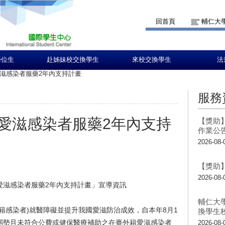
回首頁
輔仁大
學位生
赴姊妹校交換學生
來校交換學生
法
滋感染者服藥2年內支持計畫
服務
愛滋感染者服藥2年內支持
【獎助】
作業公
2026-08-
【獎助】
2026-08-
愛滋感染者服藥2年內支持計畫」宣導資訊
輔仁大
籍感染者)就醫障礙並提升我國愛滋防治成效，自本年8月1
換學生
弱勢且未符合公費或健保醫療補助之在臺外籍愛滋感染者
2026-08-