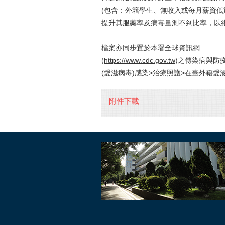
(包含：外籍學生、無收入或每月薪資低於
提升其服藥率及病毒量測不到比率，以
檔案亦同步置於本署全球資訊網
(
https://www.cdc.gov.tw
)之傳染病與防
(愛滋病毒)感染>治療照護>
在臺外籍愛
附件下載