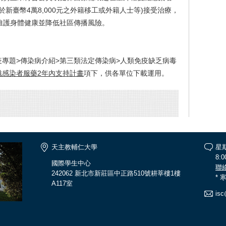
新臺幣4萬8,000元之外籍移工或外籍人士等)接受治療，
維護身體健康並降低社區傳播風險。
疫專題>傳染病介紹>第三類法定傳染病>人類免疫缺乏病毒
滋感染者服藥2年內支持計畫
項下，供各單位下載運用。
天主教輔仁大學
星
8:0
國際學生中心
聯
242062 新北市新莊區中正路510號耕莘樓1樓
*
A117室
isc