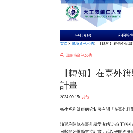
中心介紹
外國籍
首頁
>
服務資訊公告
>
【轉知】在臺外籍愛
回服務資訊公告
【轉知】在臺外籍
計畫
2024-09-15•
其他
衛生福利部疾病管制署有關「在臺外籍
該署為降低在臺外籍愛滋感染者(下稱外
日起開始推動支持計畫，藉以鼓勵經濟