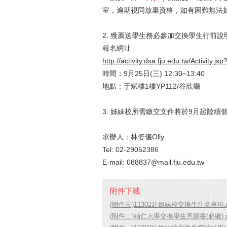
室，逾期視同放棄資格，如有困難無法如
2. 獲薦送學生務必參加交換學生行前
報名網址
http://activity.dsa.fju.edu.tw/Activity.j
時間：9月25日(三) 12:30~13:40
地點：于斌樓1樓YP112/谷欣廳
3. 姊妹校所需繳交文件將於9月起陸續
承辦人：林姿儀Olly
Tel: 02-29052386
E-mail: 088837@mail.fju.edu.tw
附件下載
(附件三)11302赴姐妹校交換生注意事項.p
(附件二)輔仁大學交換學生意願書(必繳).p