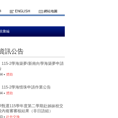
學
ENGLISH
網站地圖
規彙編
資訊公告
115-2學海築夢/新南向學海築夢申請
告
04 •
奬助
115-2學海惜珠申請作業公告
04 •
奬助
學甄選115學年度第二學期赴姊妹校交
校內複審審核結果（非日語組）
03 •
赴外交換