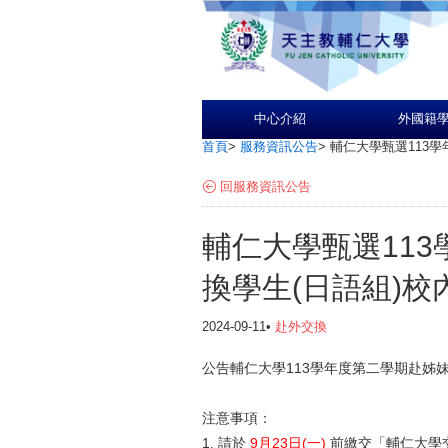
中心介紹
外國籍
首頁
>
服務資訊公告
>
輔仁大學甄選113
回服務資訊公告
輔仁大學甄選11
換學生(日語組)
2024-09-11•
赴外交換
公告輔仁大學113學年度第二學期赴姊
注意事項：
1. 請於
9月23日(一)
前繳交「輔仁大學