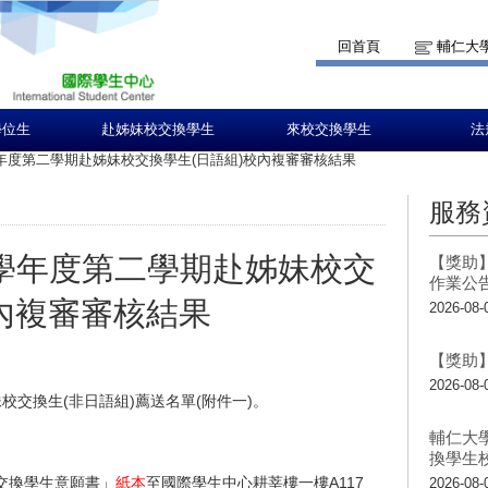
回首頁
輔仁大
學位生
赴姊妹校交換學生
來校交換學生
法
學年度第二學期赴姊妹校交換學生(日語組)校內複審審核結果
服務
3學年度第二學期赴姊妹校交
【獎助】
作業公
校內複審審核結果
2026-08-
【獎助】
2026-08-
妹校交換生
(非日語組)
薦送名單(附件一)。
輔仁大
換學生
交換學生意願書」
紙本
至國際學生中心耕莘樓一樓A117
2026-08-