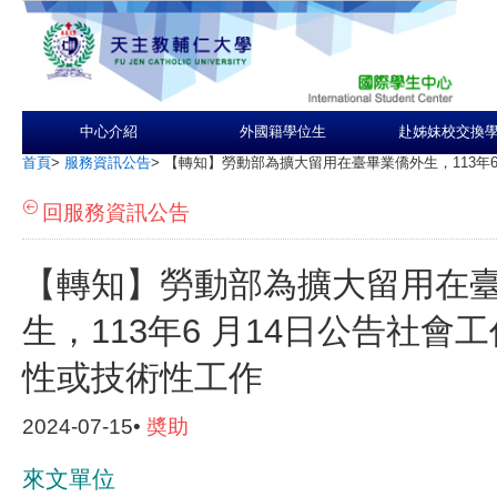
中心介紹
外國籍學位生
赴姊妹校交換
首頁
>
服務資訊公告
>
【轉知】勞動部為擴大留用在臺畢業僑外生，113年
回服務資訊公告
【轉知】勞動部為擴大留用在
生，113年6 月14日公告社會
性或技術性工作
2024-07-15•
奬助
來文單位