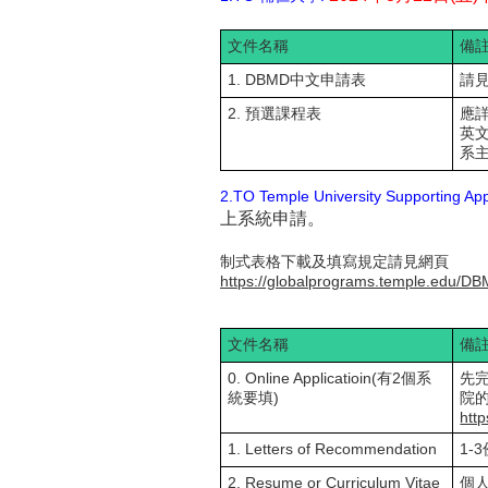
文件名稱
備
1. DBMD中文申請表
請
2. 預選課程表
應
英
系
2.TO Temple University Supporting App
上系統申請。
制式表格下載及填寫規定請見網頁
https://globalprograms.temple.edu/D
文件名稱
備
0. Online Applicatioin(有2個系
先完
統要填)
院的
http
1. Letters of Recommendation
1-
2. Resume or Curriculum Vitae
個