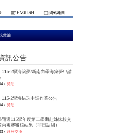
學
ENGLISH
網站地圖
規彙編
資訊公告
115-2學海築夢/新南向學海築夢申請
告
04 •
奬助
115-2學海惜珠申請作業公告
04 •
奬助
學甄選115學年度第二學期赴姊妹校交
校內複審審核結果（非日語組）
03 •
赴外交換