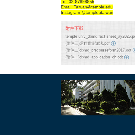
Tel: 02-87898855
Email: Taiwan@temple.edu
Instagram @templeutaiwan
附件下載
temple univ_dbmd fact sheet_ay2025.p
(附件三)課程實施辦法.pdf
(附件二)dbmd_precourseform2017.odt
(附件一)dbmd_application_ch.odt