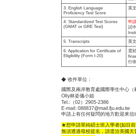
3. English Language
英文
Proficiency Test Score
4. Standardized Test Scores
申請F
(GMAT or GRE Test)
試
Inst
5. Transcripts
英
6. Application for Certificate of
需於
Eligibility (Form I-20)
fi
行
◆
收件單位
：
國際及兩岸教育處國際學生中心（耕
Olly林姿儀小姐
Tel.:（02）2905-2386
E-mail: 088837@mail.fju.edu.tw
申請上有任何疑問的地方歡迎來信
★想申請單純碩士班入學者(如目前
無須透過母校提名，請逕洽美國天