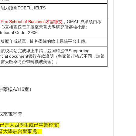
能力證明TOEFL, IELTS
ox School of Business才需繳交
，GMAT 成績須由考
中心直接寄送電子版至天普大學研究所審核小組:
itutional Code: 2906
文版歷年成績單
於各學院的線上系統平台上傳。
，
該校網站完成線上申請，並同時提供Supporting
nancial document銀行存款證明（每家銀行格式不同，請銀
依當天匯率將台幣轉換成美金）
。
莘樓A316室）
或來電詢問。
已是大四學生或已畢業校友)
普大學駐台辦事處。