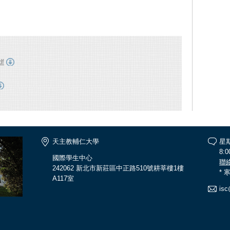
df
天主教輔仁大學
星
8:0
國際學生中心
聯
242062 新北市新莊區中正路510號耕莘樓1樓
*
A117室
isc