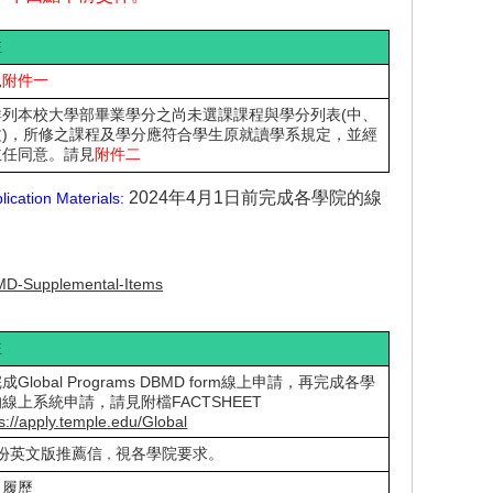
註
見
附件一
詳列本校大學部畢業學分之尚未選課課程與學分列表(中、
文)，所修之課程及學分應符合學生原就讀學系規定，並經
主任同意。
請見
附件二
2024年4月1日前完成各學院的線
lication Materials:
BMD-Supplemental-Items
註
成Global Programs DBMD form線上申請，再完成各學
線上系統申請，請見附檔FACTSHEET
s://apply.temple.edu/Global
3份英文版推薦信
視各學院要求。
，
人履歷