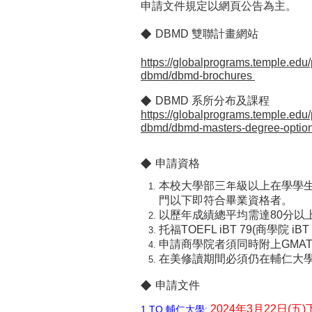
申請文件規定以網頁公告為主。
◆
DBMD 雙聯計畫網站
https://globalprograms.temple.edu
dbmd/dbmd-brochures
◆
DBMD 系所分布及課程
https://globalprograms.temple.edu
dbmd/dbmd-masters-degree-optio
◆
申請資格
本校大學部三年級以上在學學
門以下即符合畢業資格者。
以
歷年成績總平均需達80分
以
托福TOEFL iBT 79(
商學院 iBT 
申請商學院者須同時附上GMA
在美修讀期間必須仍在輔仁大
◆
申請文件
2024年
3月22日(
1.TO 輔仁大學: