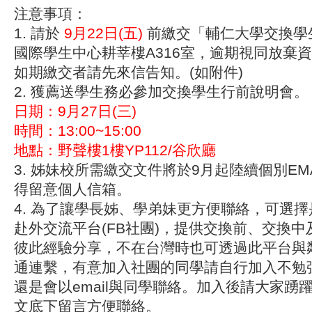
注意事項：
1.
請於
9月22日(五)
前繳交「輔仁大學交換學
國際學生中心耕莘樓A316室，逾期視同放棄
如期繳交者請先來信告知。(如附件)
2.
獲薦送學生務必參加交換學生行前說明會。
日期：9月27日(三)
時間：13:00~15:00
地點：野聲樓1樓YP112/谷欣廳
3.
姊妹校所需繳交文件將於9月起陸續個別EM
得留意個人信箱。
4.
為了讓學長姊、學弟妹更方便聯絡，可選擇
赴外交流平台(FB社團)，提供交換前、交換
彼此經驗分享，不在台灣時也可透過此平台與
通連繫，有意加入社團的同學請自行加入不勉
還是會以email與同學聯絡。加入後請大家踴
文底下留言方便聯絡。