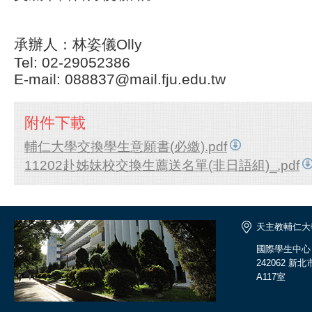
承辦人：林姿儀Olly
Tel: 02-29052386
E-mail: 088837@mail.fju.edu.tw
附件下載
輔仁大學交換學生意願書(必繳).pdf
11202赴姊妹校交換生薦送名單(非日語組)_.pdf
天主教輔仁大
國際學生中心
242062 
A117室