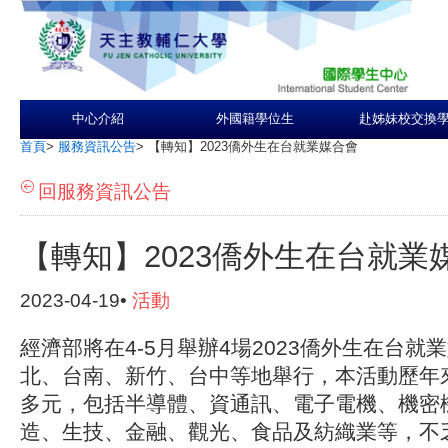
中心介紹
外國籍學位生
赴姊妹校交換
首頁
>
服務資訊公告
>
【轉知】2023僑外生在台就業媒合會
回服務資訊公告
【轉知】2023僑外生在台就業
2023-04-19•
活動
經濟部將在4-5月舉辦4場2023僑外生在台就
北、台南、新竹、台中等地舉行，本活動歷年
多元，包括半導體、資通訊、電子電機、機密
造、生技、金融、觀光、食品及紡織業等，不