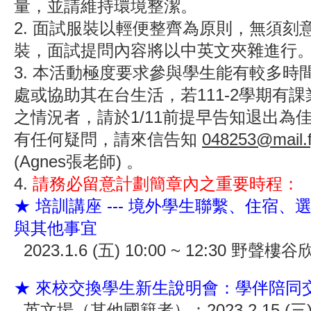
量，並請維持環境整潔。
2. 面試服裝以輕便整齊為原則，無須刻
裝，面試提問內容將以中英文夾雜進行
3. 本活動極度要求參與學生能有較多時
處或協助其在台生活，若111-2學期有
之情況者，請於1/11前提早告知退出為
有任何疑問，請來信告知
048253@mail.f
(Agnes張老師) 。
4.
請務必留意計劃簡章內之重要時程：
★ 培訓講座
--- 境外學生聯繫、住宿
與其他事宜
2023.1.6 (五) 10:00 ~ 12:30 野聲樓
★ 來校交換學生新生說明會：學伴陪同
英文場（其他國籍者）：2023.2.15 (三) 10