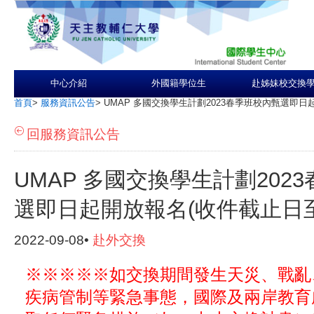
中心介紹
外國籍學位生
赴姊妹校交換
首頁
>
服務資訊公告
>
UMAP 多國交換學生計劃2023春季班校內甄選即日
回服務資訊公告
UMAP 多國交換學生計劃202
選即日起開放報名(收件截止日至
2022-09-08•
赴外交換
※※※※※如交換期間發生天災、戰亂
疾病管制等緊急事態，國際及兩岸教育