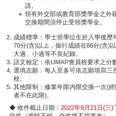
請。
領有外交部或教育部獎學金之外
交換期間須停止受領獎學金。
成績標準：學士班學位生於入學後歷
70分(含)以上，操行成績在86分(含
大過、小過等不良紀錄。
語文檢定：依UMAP會員校要求之分
選填志願：每人至多可依志願填寫三所
校。
其他限制：修業年限內限交換一次(
者不在此限)。
◆ 收件截止日期：
2022
年9月21日(三
交件（逾時不候，交件後不得更改）