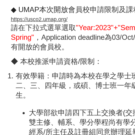
◆ UMAP本次開放
會員校申請限制及課
https://usco2.umap.org/
請在下拉式選單選取
"Year:2023"+"Sem
Spring"
，Application deadline為03/
有開放的會員校。
◆ 本校推派申請資格/限制：
有效學籍：申請時為本校在學之學士班
二、三、四年級，或碩、博士班一年級
生。
大學部欲申請四下五上交換者(交
雙主修、輔系、學分學程尚有學分
經系/所主任及註冊組同意辦理延