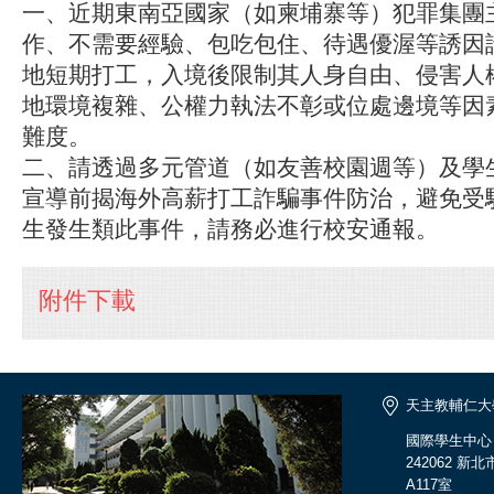
一、近期東南亞國家（如柬埔寨等）犯罪集團
作、不需要經驗、包吃包住、待遇優渥等誘因
地短期打工，入境後限制其人身自由、侵害人
地環境複雜、公權力執法不彰或位處邊境等因
難度。
二、請透過多元管道（如友善校園週等）及學
宣導前揭海外高薪打工詐騙事件防治，避免受
生發生類此事件，請務必進行校安通報。
附件下載
天主教輔仁大
國際學生中心
242062 
A117室