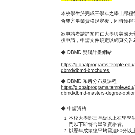
本校學生於完成三學年之學士課程
合雙方畢業資格規定後，同時獲得
欲申請者請詳閱輔仁大學與美國天
後申請，申請文件規定以網頁公告
◆
DBMD 雙聯計畫網站
https://globalprograms.temple.edu
dbmd/dbmd-brochures
◆
DBMD 系所分布及課程
https://globalprograms.temple.edu
dbmd/dbmd-masters-degree-optio
◆
申請資格
本校大學部三年級以上在學學
門以下即符合畢業資格者。
以
歷年成績總平均需達80分
以