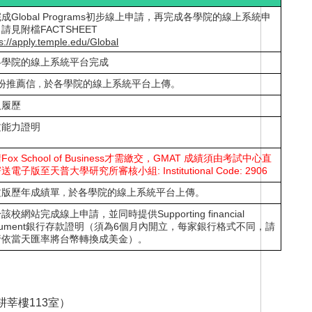
成Global Programs初步線上申請，再完成各學院的線上系統申
請見附檔FACTSHEET
s://apply.temple.edu/Global
各學院的線上系統平台完成
3份推薦信
於各學院的線上系統平台上傳。
，
人履歷
文能力證明
Fox School of Business才需繳交，GMAT 成績須由考試中心直
送電子版至天普大學研究所審核小組: Institutional Code: 2906
文版歷年成績單
於各學院的線上系統平台上傳。
，
該校網站完成線上申請，並同時提供Supporting financial
cument銀行存款證明（須為6個月內開立，每家銀行格式不同，請
行依當天匯率將台幣轉換成美金）
。
莘樓113室）