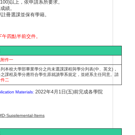
100)
以上，依申請系所要求。
T成績。
學註冊選課並保有學籍。
一)下午四點半前交件。
註
見
附件一
詳列本校大學部畢業學分之尚未選課課程與學分列表(中、英文)，
修之課程及學分應符合學生原就讀學系規定，並經系主任同意。
請
附件二
2022年4月1日(五)前完成各學院
lication Materials:
BMD-Supplemental-Items
註