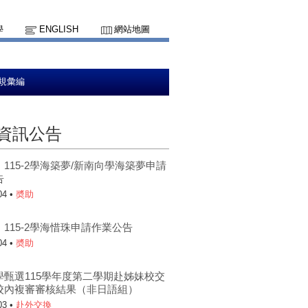
學
ENGLISH
網站地圖
規彙編
資訊公告
115-2學海築夢/新南向學海築夢申請
告
04 •
奬助
115-2學海惜珠申請作業公告
04 •
奬助
學甄選115學年度第二學期赴姊妹校交
校內複審審核結果（非日語組）
03 •
赴外交換