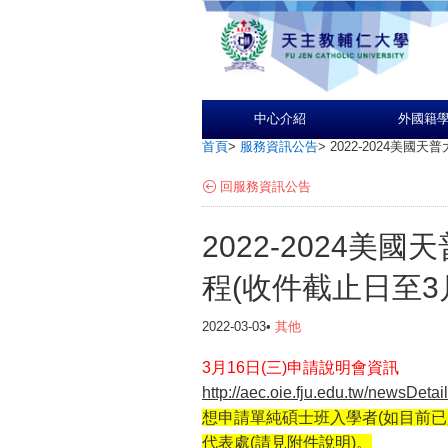
中心介紹
外國籍
首頁
>
服務資訊公告
>
2022-2024美國
回服務資訊公告
2022-2024
程(收件截止日至3
2022-03-03•
其他
3月16日(三)申請說明會資訊
http://aec.oie.fju.edu.tw/newsDe
想申請單純碩士班入學者(如目前已
代表處
(請見附件說明)。