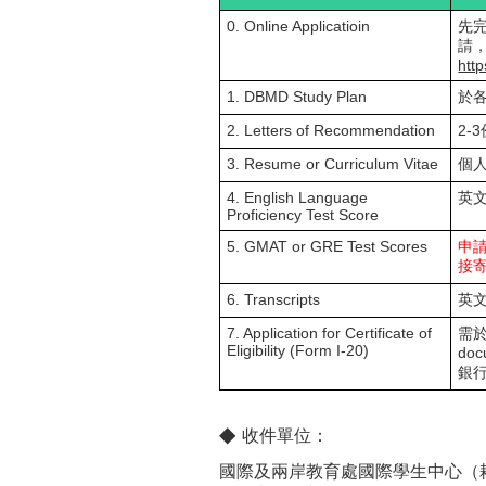
0. Online Applicatioin
先完
請，
http
1. DBMD Study Plan
於
2. Letters of Recommendation
2-
3. Resume or Curriculum Vitae
個
4. English Language
英
Proficiency Test Score
5. GMAT or GRE Test Scores
申請
接寄
6. Transcripts
英
7. Application for Certificate of
需於
Eligibility (Form I-20)
do
銀
◆
收件單位
：
國際及兩岸教育處國際學生中心（耕