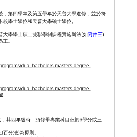
後，第四學年及第五學年於天普大學進修，並於符
本校學士學位和天普大學碩士學位。
普大學學士碩士雙聯學制課程實施辦法(如
附件三
)
為主。
/programs/dual-bachelors-masters-degree-
/programs/dual-bachelors-masters-degree-
ns
生，其四年級時，須修畢專業科目低於6學分或三
上(百分法)為原則。