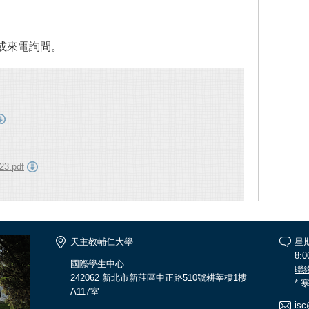
或來電詢問。
23.pdf
天主教輔仁大學
星
8:0
國際學生中心
聯
242062 新北市新莊區中正路510號耕莘樓1樓
*
A117室
isc