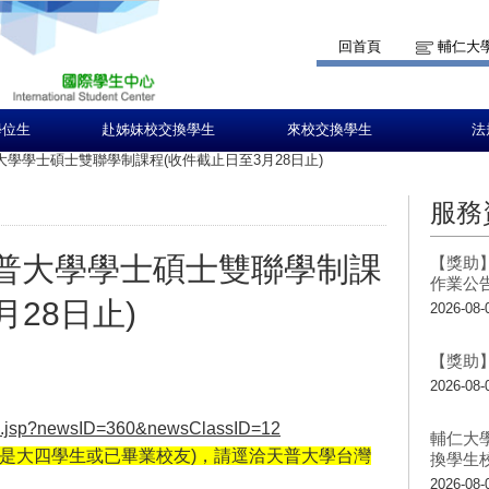
回首頁
輔仁大
學位生
赴姊妹校交換學生
來校交換學生
法
天普大學學士碩士雙聯學制課程(收件截止日至3月28日止)
服務
美國天普大學學士碩士雙聯學制課
【獎助】
作業公
月28日止)
2026-08-
【獎助】
2026-08-
tail.jsp?newsID=360&newsClassID=12
輔仁大
是大四學生或已畢業校友)
，請逕洽
天普大學台灣
換學生
2026-08-