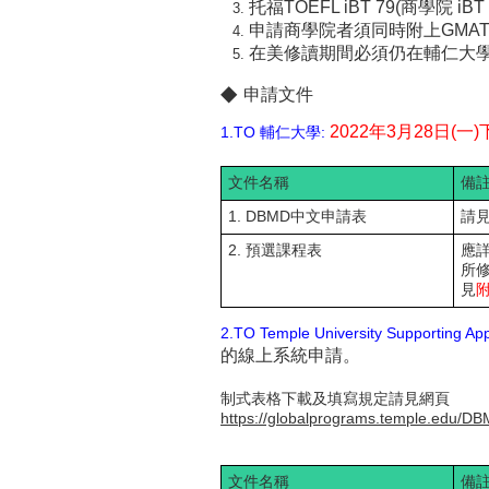
托福TOEFL iBT 79(
商學院 iBT 
申請商學院者須同時附上GMA
在美修讀期間必須仍在輔仁大
◆
申請文件
2022年
3月28日(
1.TO 輔仁大學:
文件名稱
備
1. DBMD中文申請表
請
2. 預選課程表
應
所
見
2.TO Temple University Supporting App
的線上系統申請。
制式表格下載及填寫規定請見網頁
https://globalprograms.temple.edu/D
文件名稱
備