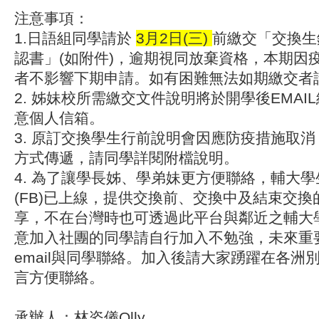
注意事項：
1.日語組同學請於
3
月2日(三)
前繳交「交換生
認書」(如附件)，逾期視同放棄資格，本期因
者不影響下期申請。如有困難無法如期繳交者
2. 姊妹校所需繳交文件說明將於開學後EMAI
意個人信箱。
3. 原訂交換學生行前說明會因應防疫措施取
方式傳遞，請同學詳閱附檔說明。
4. 為了讓學長姊、學弟妹更方便聯絡，輔大
(FB)已上線，提供交換前、交換中及結束交
享，不在台灣時也可透過此平台與鄰近之輔大
意加入社團的同學請自行加入不勉強，未來重
email與同學聯絡。加入後請大家踴躍在各洲
言方便聯絡。
承辦人：林姿儀Olly