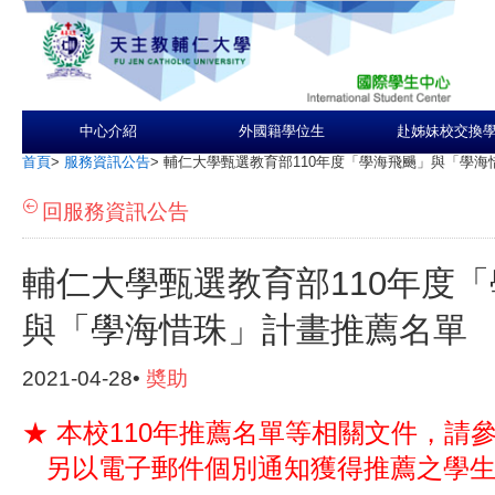
中心介紹
外國籍學位生
赴姊妹校交換
首頁
>
服務資訊公告
>
輔仁大學甄選教育部110年度「學海飛颺」與「學海
回服務資訊公告
輔仁大學甄選教育部110年度
與「學海惜珠」計畫推薦名單
2021-04-28•
奬助
★ 本校110年推薦名單等相關文件，請
另以電子郵件個別通知獲得推薦之學生