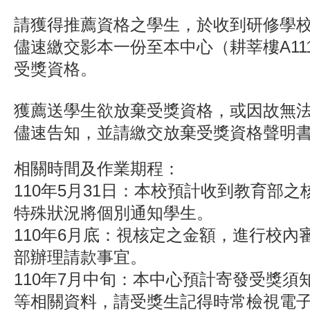
請獲得推薦資格之學生，於收到研修學
儘速繳交影本一份至本中心（耕莘樓A11
受獎資格。
獲薦送學生欲放棄受獎資格，或因故無
儘速告知，並請繳交放棄受獎資格聲明
相關時間及作業期程：
110年5月31日：
本校預計收到教育部之
特殊狀況將個別通知學生。
110年6月底：視核定之金額，進行校內
部辦理請款事宜。
110年7月中旬：本中心
預計
寄發受獎須
等相關資料，請受獎生記得時常檢視電