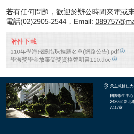
若有任何問題，歡迎於辦公時間來電或
電話(02)2905-2544，Email:
089757@mail
附件下載
110年學海飛颺惜珠推薦名單(網路公告).pdf
學海獎學金放棄受獎資格聲明書110.doc
天主教輔仁大
國際學生中心
242062 
A117室