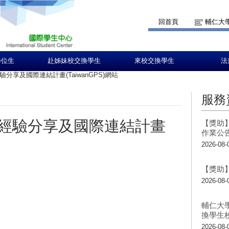
回首頁
輔仁大
學位生
赴姊妹校交換學生
來校交換學生
法
分享及國際連結計畫(TaiwanGPS)網站
服務
經驗分享及國際連結計畫
【獎助】
作業公
2026-08-
【獎助】
2026-08-
：
輔仁大
換學生
2026-08-