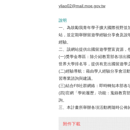
yliao02@mail.moe.gov.tw
說明
一、為鼓勵我青年學子擴大國際視野並
站，並定期舉辦留遊學經驗分享會及說
經驗。
二、該網站提供出國留遊學豐富資源，
(一)獎學金專區：除介紹教育部各項出
世界大學排名等，提供有意出國留遊學
(二)經驗導航：藉由學人經驗分享會活
習專業諮詢與建議。
(三)結合FB社群網絡：即時轉知本部
(四)官網「學術履歷」功能：蒐錄教育
詢。
三、本計畫所舉辦各項活動將隨時公佈於Ta
附件下載