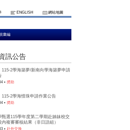
學
ENGLISH
網站地圖
規彙編
資訊公告
115-2學海築夢/新南向學海築夢申請
告
04 •
奬助
115-2學海惜珠申請作業公告
04 •
奬助
學甄選115學年度第二學期赴姊妹校交
校內複審審核結果（非日語組）
03 •
赴外交換