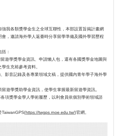
加強我各類獎學金生之全球互聯性，本部設置旨揭計畫網
明會，邀請海外學人返臺時分享留學準備及國外學習歷程
包括：
國留遊學獎學金資訊、申請懶人包，還有各國獎學金地圖與
之學生充裕參考資料。
動、影音記錄及各專業領域文稿，提供國內青年學子海外學
各項留遊學獎助學金資訊，使學生掌握最新留遊學資訊。
部各項獎學金學人學術履歷，以利會員依個別學術領域諮
iwanGPS(
https://twgps.moe.edu.tw/
)官網。