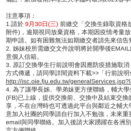
注意事項：
1.請於
9月30日(三)
前繳交「交換生錄取資格放
附件)，逾期視同放棄資格，本期因疫情考量
期申請。如有困難無法如期繳交者請先來信告
2. 姊妹校所需繳交文件說明將於開學後EMAI
意個人信箱。
3. 原訂交換學生行前說明會因應防疫措施取
方式傳遞，請同學詳閱資料下載>>「行前說明
http://isc.oie.fju.edu.tw/generalServices.jsp
4. 為了讓學長姊、學弟妹更方便聯絡，輔大
(FB)已上線，提供交換前、交換中及結束交
享，不在台灣時也可透過此平台與鄰近之輔大
意加入社團的同學請自行加入不勉強，未來重
email與同學聯絡。加入後請大家踴躍在各洲
言方便聯絡。