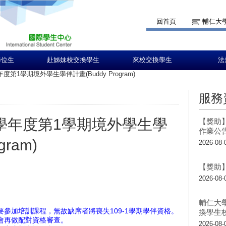
回首頁
輔仁大
學位生
赴姊妹校交換學生
來校交換學生
法
度第1學期境外學生學伴計畫(Buddy Program)
服務
9學年度第1學期境外學生學
【獎助】
作業公
gram)
2026-08-
【獎助】
2026-08-
輔仁大
要參加培訓課程，無故缺席者將喪失109-1學期學伴資格。
換學生
後會再做配對資格審查。
2026-08-