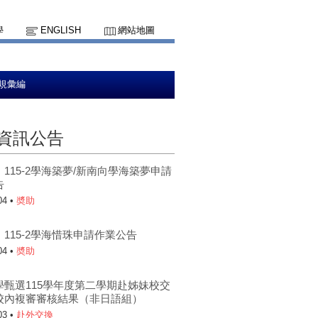
學
ENGLISH
網站地圖
規彙編
資訊公告
115-2學海築夢/新南向學海築夢申請
告
04 •
奬助
115-2學海惜珠申請作業公告
04 •
奬助
學甄選115學年度第二學期赴姊妹校交
校內複審審核結果（非日語組）
03 •
赴外交換