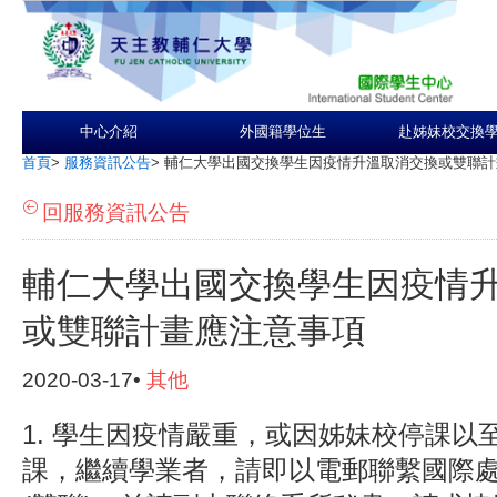
中心介紹
外國籍學位生
赴姊妹校交換
首頁
>
服務資訊公告
>
輔仁大學出國交換學生因疫情升溫取消交換或雙聯計
回服務資訊公告
輔仁大學出國交換學生因疫情
或雙聯計畫應注意事項
2020-03-17•
其他
1.
學生因疫情嚴重，或因姊妹校停課以
課，繼續學業者，請即以電郵聯繫國際