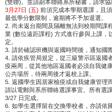
(雙聯)。並請副本聯絡系所秘書，請求
3月27日 (五)
前須完成本學期選課，且須
最低學分數限制，逾期將不予加退選。
2.
尚未返台期間及隔離無法到校期間課
業 (數位遠距課程) 方式進行參與上課
定。
3.
請於確認班機與返國時間後，通知國
4.
請依疾管局規定，從三級警示區返國
疫兩周，從其他地區返國者必須自我健
公共場所，待兩周後才返校上課。
5.
返國學生因居家檢疫或自我健康管理
請以電郵與系所聯絡選課事宜。所有選
3/27 日完成。
6.
如學生選擇留在交換學校者，亦請依國際處