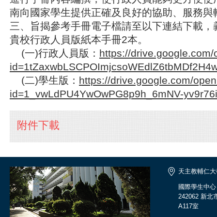
南向國家學生提供正確及良好的協助、服務與
三、旨揭參考手冊電子檔請至以下連結下載，
貴校行政人員版紙本手冊2本。
(一)行政人員版：
https://drive.google.com
id=1tZaxwbLSCPOImjcsoWEdlZ6tbMDf2H4
(二)學生版：
https://drive.google.com/ope
id=1_vwLdPU4YwOwPG8p9h_6mNV-yv9r76
附件下載
天主教輔仁大
國際學生中心
242062 
A117室