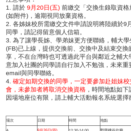
1. 請於
9月20日(五)
前繳交「交換生錄取資格
(如附件)，逾期視同放棄資格。
2. 各姊妹校所需繳交文件申請說明將陸續於9月
同學，請記得留意個人信箱。
3. 為了讓學長姊、學弟妹更方便聯絡，輔大
(FB)已上線，提供交換前、交換中及結束交
享，不在台灣時也可透過此平台與鄰近之輔大
意加入社團的同學請自行加入不勉強，未來重
email與同學聯絡。
4.
確定如期交換的同學，一定要參加赴姐妹校
會，未參加者將取消交換資格
，時間地點如下
因場地座位有限，請上輔大活動報名系統選擇
場次
日期
時間
地點
9月26日(四)
野聲樓谷欣廳
A
12:30-14:00