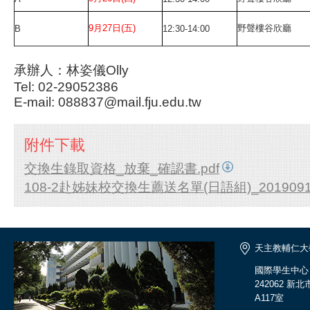
9月27日(五)
野聲樓谷欣廳
B
12:30-14:00
承辦人：林姿儀Olly
Tel: 02-29052386
E-mail: 088837@mail.fju.edu.tw
附件下載
交換生錄取資格_放棄_確認書.pdf
108-2赴姊妹校交換生薦送名單(日語組)_20190917
天主教輔仁大
國際學生中心
242062 
A117室