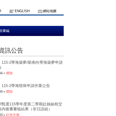
學
ENGLISH
網站地圖
規彙編
資訊公告
115-2學海築夢/新南向學海築夢申請
告
04 •
奬助
115-2學海惜珠申請作業公告
04 •
奬助
學甄選115學年度第二學期赴姊妹校交
校內複審審核結果（非日語組）
03 •
赴外交換