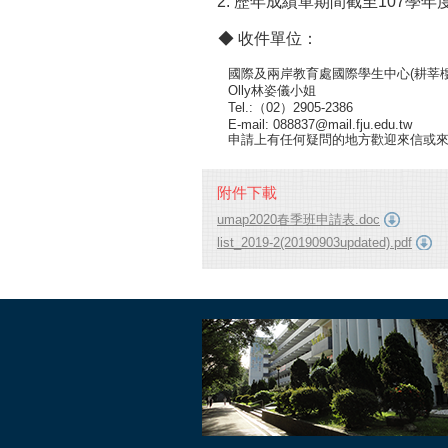
歷年成績單期間截至107學年
​◆ 收件單位：
國際及兩岸教育處國際學生中心(耕莘樓1
Olly林姿儀小姐
Tel.:（02）2905-2386
E-mail: 088837@mail.fju.edu.tw
申請上有任何疑問的地方歡迎來信或來
附件下載
umap2020春季班申請表.doc
list_2019-2(20190903updated).pdf