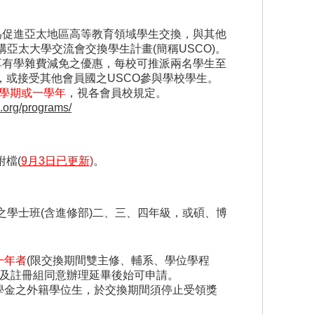
)為促進亞太地區高等教育領域學生交換，與其他
亞太大學交流會交換學生計畫(簡稱USCO)。
 A)可享有學雜費減免之優惠，每校可推派兩名學生至
，或接受其他會員國之USCO參與學校學生。
一學期或一學年
，視各會員校規定。
p.org/programs/
附檔(
9月3日已更新)
。
之學士班(含進修部)二、三、四年級，或碩、博
一年者
(限交換期間雙主修、輔系、學位學程
任及註冊組同意辦理延畢後始可申請。
學金之外籍學位生，於交換期間須停止受領獎