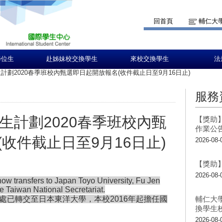
回首頁
輔仁大
學位生
赴姊妹校交換學生
來校交換學生
法
生計劃2020春季班校內甄選即日起開放報名(收件截止日至9月16日止)
服務
學生計劃2020春季班校內甄
【獎助】
作業公
收件截止日至9月16日止)
2026-08-
【獎助】
2026-08-
ow transfers to Japan Toyo University, Fu Jen
e Taiwan National Secretariat.
書處已轉交至
日本東洋大學
，本校2016年起擔任國
輔仁大
換學生
2026-08-