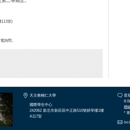
度第二學期止。
13室)
電詢問。
天主教輔仁大學
星
8:0
國際學生中心
聯
242062 新北市新莊區中正路510號耕莘樓1樓
*
A117室
isc