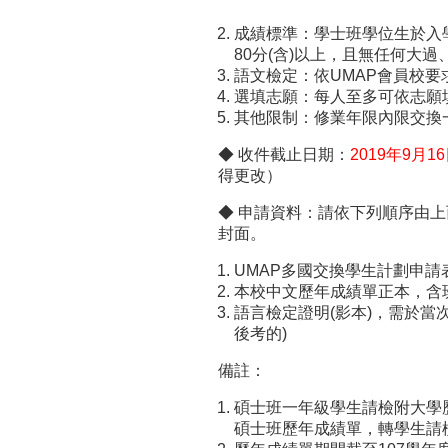
成績標準：學士班學位生於入學
80分(含)以上，且無任何大
語文檢定：依UMAP會員校
選填志願：每人至多可依志願
其他限制：修業年限內限交換一
◆ 收件截止日期：
2019
年9月1
得更改）
◆ 申請資料：請依下列順序由
封面。
UMAP多國交換學生計劃申請表
本校中文歷年成績單正本，含
語言檢定證明(影本)，需於當
後考的)
​
備註：
碩士班一年級學生請檢附大學
碩士班歷年成績單，轉學生請