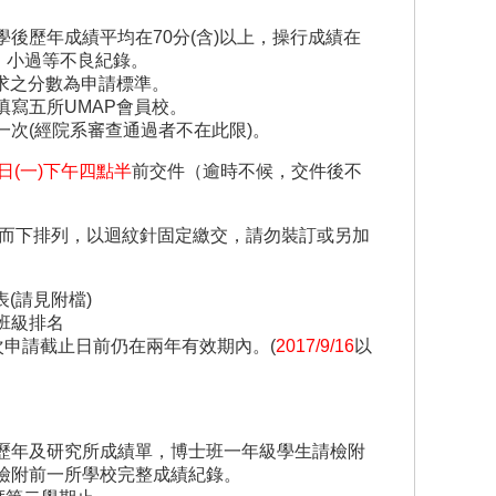
後歷年成績平均在70分(含)以上，操行成績在
過、小過等不良紀錄。
要求之分數為申請標準。
填寫五所UMAP會員校。
次(經院系審查通過者不在此限)。
6日(一)下午四點半
前交件（逾時不候，交件後不
上而下排列，以迴紋針固定繳交，請勿裝訂或另加
(請見附檔)
班級排名
次申請截止日前仍在兩年有效期內。(
2017/9/16
以
歷年及研究所成績單，博士班一年級學生請檢附
檢附前一所學校完整成績紀錄。