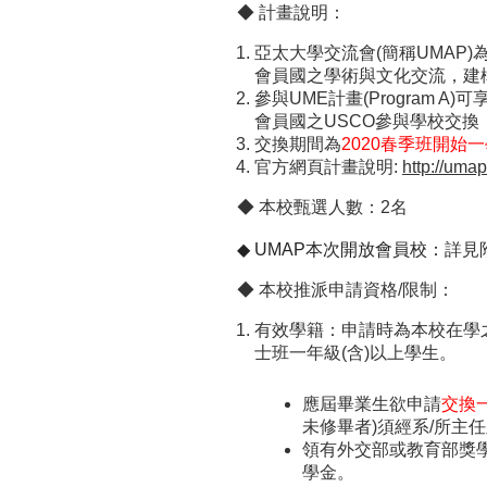
◆ 計畫說明：
亞太大學交流會(簡稱UMAP
會員國之學術與文化交流，建構
參與UME計畫(Program
會員國之USCO參與學校交換
交換期間為
2020春季班開始
官方網頁計畫說明:
http://uma
◆ 本校甄選人數：2名
◆ UMAP本次開放會員校：
詳見
◆ 本校推派申請資格/限制：
有效學籍：申請時為本校在學
士班一年級(含)以上學生。
應屆畢業生欲申請
交換
未修畢者)須經系/所主
領有外交部或教育部獎
學金。