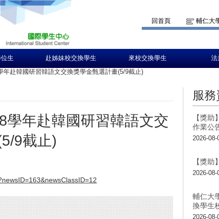
回首頁
輔仁大
學位生
赴姊妹校交換學生
來校交換學生
法
學年赴韓國研習韓語文交換獎學金甄選計畫(5/9截止)
服務
08學年赴韓國研習韓語文交
【獎助】
作業公
/9截止)
2026-08-
【獎助】
2026-08-
.jsp?newsID=163&newsClassID=12
輔仁大
換學生
2026-08-