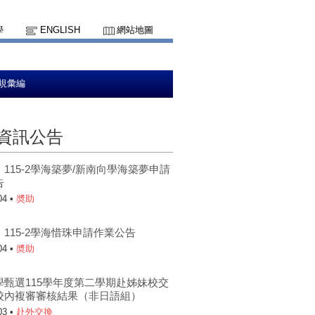
學
ENGLISH
網站地圖
規彙編
資訊公告
115-2學海築夢/新南向學海築夢申請
告
04 •
奬助
115-2學海惜珠申請作業公告
04 •
奬助
學甄選115學年度第二學期赴姊妹校交
校內複審審核結果（非日語組）
03 •
赴外交換