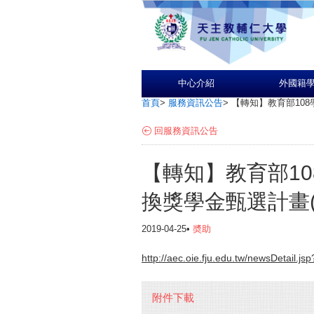
中心介紹
外國籍
首頁
>
服務資訊公告
>
【轉知】教育部108
回服務資訊公告
【轉知】教育部1
換獎學金甄選計畫(5
2019-04-25•
奬助
http://aec.oie.fju.edu.tw/newsDetail
附件下載