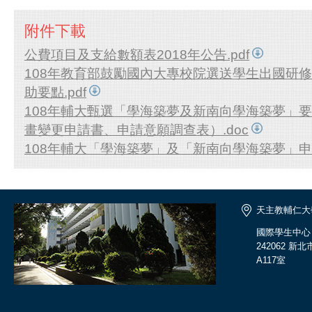
附件下載
公費項目及支給數額表2018年公告.pdf
108年教育部鼓勵國內大專校院選送學生出國研
助要點.pdf
108年輔大甄選「學海築夢及新南向學海築夢」
畫變更申請書、申請意願調查表）.doc
108年輔大「學海築夢」及「新南向學海築夢」申請
天主教輔仁大
國際學生中心
242062 
A117室