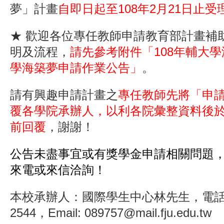
夢」計畫
自即日起至108年2月21日止受
★ 歡迎各位專任教師申請教育部計畫補
明及流程，
請先參考附件「108年輔大
學海築夢申請作業公告」
。
請有興趣申請計畫之
專任教師先將
「
申
覆各學院承辦人，以利各院彙整資料後於1
前回覆
，謝謝！
公告未盡事宜或有獎學金申請相關問題
來電或來信洽詢！
本校承辦人：國際學生中心林先生，電話(02
2544，Email: 089757@mail.fju.edu.tw