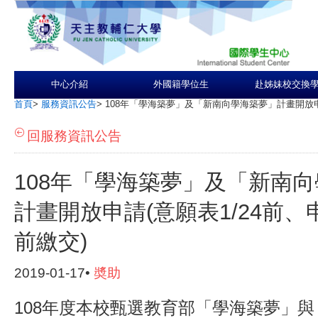
中心介紹
外國籍學位生
赴姊妹校交換
首頁
>
服務資訊公告
>
108年「學海築夢」及「新南向學海築夢」計畫開放申請
回服務資訊公告
108年「學海築夢」及「新南
計畫開放申請(意願表1/24前、申
前繳交)
2019-01-17•
奬助
108年度本校甄選教育部「學海築夢」