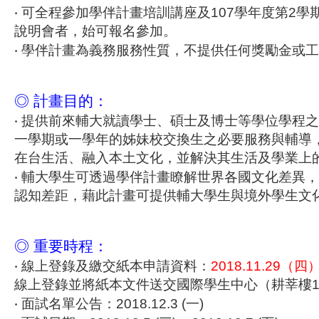
‧
可全程參加學伴計畫培訓講座及107學年度第2學
說明會者，始可報名參加。
‧
學伴計畫為義務服務性質，不提供任何獎勵金或工
◎ 計畫目的：
‧
提供前來輔大就讀學士、碩士及博士等學位學程之
一學期或一學年的姊妹校交換生之必要服務與輔導
在台生活、融入本土文化，並解決其生活及學業上
‧
輔大學生可透過學伴計畫瞭解世界各國文化差異，
認知差距，藉此計畫可提供輔大學生與境外學生文
◎ 重要時程：
‧
線上登錄及繳交紙本申請資料：
2018.11.29（四
線上登錄並將紙本文件送交國際學生中心（耕莘樓1
‧
面試名單公告：2018.12.3 (一)