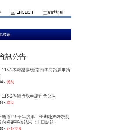
學
ENGLISH
網站地圖
規彙編
資訊公告
115-2學海築夢/新南向學海築夢申請
告
04 •
奬助
115-2學海惜珠申請作業公告
04 •
奬助
學甄選115學年度第二學期赴姊妹校交
校內複審審核結果（非日語組）
03 •
赴外交換