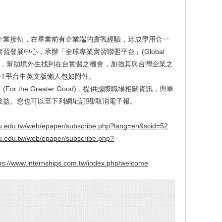
企業接軌，在畢業前有企業端的實戰經驗，達成學用合一
發展中心，承辦「全球專業實習聯盟平台」(Global
 Taiwan, GIFT)，幫助境外生找到在台實習之機會，加強其與台灣企業之
FT平台中英文版懶人包如附件。
 the Greater Good)，提供國際職場相關資訊，與畢
效益。您也可以至下列網址訂閱/取消電子報。
.thu.edu.tw/web/epaper/subscribe.php?lang=en&scid=52
thu.edu.tw/web/epaper/subscribe.php?
ps://www.internships.com.tw/index.php/welcome