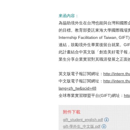
來函內容：
為協助境外生在台灣也能與台灣和國際
的目標。教育部委託東海大學國際職場實習
Internship Facilitation of
連結，鼓勵境外生畢業後留台就業。GI
此計畫結合中英文版「創造美好電子報」(For
業生分享企業實習對其職涯發展之正面
英文版電子報訂閱網址：
http://intern
中文版電子報訂閱網址：
http://intern.
lang=zh_tw&scid=48
全球專業實習聯盟平台(GIFT)網址：
htt
附件下載
gift_student_english.pdf
gift-學外生_中文版.pdf