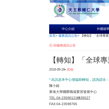
中心介紹
外國籍
首頁
>
服務資訊公告
>
【轉知】「全球專業
回服務資訊公告
【轉知】「全球專
2018-09-18•
其他
* 此訊息本中心僅協助轉知，諮詢請洽
陳小姐
東海大學國際職場實習發展中心
TEL:04-23590121轉35527
FAX:04-23598765