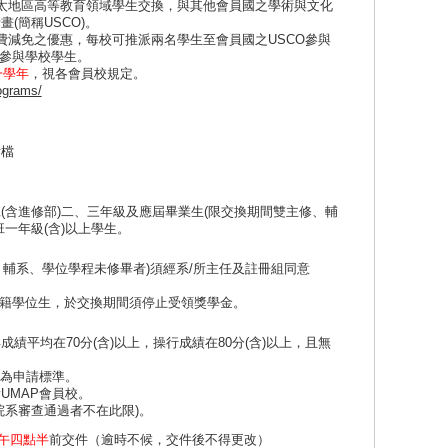
進亞太地區高等教育領域學生交換，與其他會員國之學術與文化
(簡稱USCO)。
有學雜費減免之優惠，每校可推派兩名學生至會員國之USCO參與
O參與學校學生。
一學年
，視各會員校規定。
ograms/
附檔
(含進修部)二、三年級及應屆畢業生(限交換期間雙主修、輔
一年級(含)以上學生。
、輔系、學位學程未修畢者)須經系/所主任及註冊組同意
籍學位生，於交換期間須停止受領獎學金。
績平均在70分(含)以上，操行成績在80分(含)以上，且無
數為申請標準。
UMAP會員校。
院系審查通過者不在此限)。
下午四點半
前交件（逾時不候，交件後不得更改）