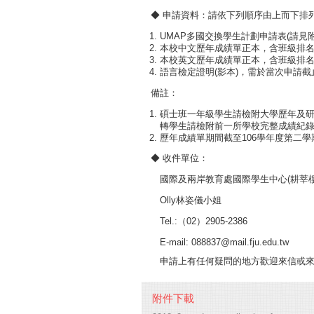
◆ 申請資料：請依下列順序由上而下排
UMAP多國交換學生計劃申請表(請見附
本校中文歷年成績單正本，含班級排
本校英文歷年成績單正本，含班級排
語言檢定證明(影本)，需於當次申請截
​
備註：
碩士班一年級學生請檢附大學歷年及
轉學生請檢附前一所學校完整成績紀
歷年成績單期間截至106學年度第二學
​◆ 收件單位：
國際及兩岸教育處國際學生中心(耕莘樓1
Olly林姿儀小姐
Tel.:（02）2905-2386
E-mail: 088837@mail.fju.edu.tw
申請上有任何疑問的地方歡迎來信或來
附件下載