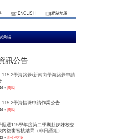
學
ENGLISH
網站地圖
規彙編
資訊公告
115-2學海築夢/新南向學海築夢申請
告
04 •
奬助
115-2學海惜珠申請作業公告
04 •
奬助
學甄選115學年度第二學期赴姊妹校交
校內複審審核結果（非日語組）
03 •
赴外交換