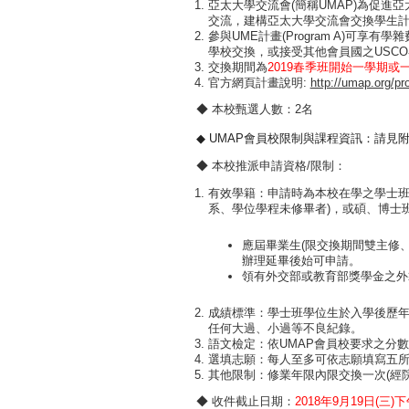
亞太大學交流會(簡稱UMAP)為促
交流，建構亞太大學交流會交換學生計畫
參與UME計畫(Program A)可享
學校交換，或接受其他會員國之USC
交換期間為
2019春季班開始一學期或
官方網頁計畫說明:
http://umap.org/pr
◆ 本校甄選人數：2名
◆ UMAP會員校限制與課程資訊：請見
◆ 本校推派申請資格/限制：
有效學籍：申請時為本校在學之學士班
系、學位學程未修畢者)，或碩、博士班
應屆畢業生(限交換期間雙主修
辦理延畢後始可申請。
領有外交部或教育部獎學金之外
成績標準：學士班學位生於入學後歷年成
任何大過、小過等不良紀錄。
語文檢定：依UMAP會員校要求之分
選填志願：每人至多可依志願填寫五所
其他限制：修業年限內限交換一次(經
◆ 收件截止日期：
2018
年9月19日(三)