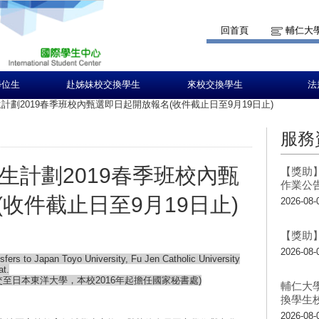
回首頁
輔仁大
學位生
赴姊妹校交換學生
來校交換學生
法
生計劃2019春季班校內甄選即日起開放報名(收件截止日至9月19日止)
服務
學生計劃2019春季班校內甄
【獎助】
作業公
收件截止日至9月19日止)
2026-08-
【獎助】
2026-08-
sfers to Japan Toyo University, Fu Jen Catholic University
at.
交至
日本東洋大學
，本校2016年起擔任國家秘書處)
輔仁大
換學生
2026-08-