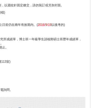
列，以迴紋針固定繳交，請勿裝訂或另加封面。
檔)
名
名
止日前仍在兩年有效期內。(
2016/9/19
以後考的)
研究所成績單，博士班一年級學生請檢附碩士班歷年成績單，
錄。
期止。
13室)
電詢問。