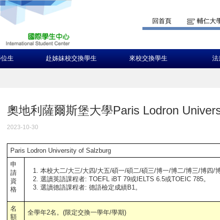
回首頁
輔仁大
學位生
赴姊妹校交換學生
來校交換學生
法
奧地利薩爾斯堡大學Paris Lodron University
2023-10-30
Paris Lodron University of Salzburg
申
本校大二/大三/大四/大五/碩一/碩二/碩三/博一/博二/博三/博四
請
選讀英語課程者: TOEFL iBT 79或IELTS 6.5或TOEIC 785。
資
選讀德語課程者: 德語檢定成績B1。
格
名
全學年2名。(限定交換一學年/學期)
額