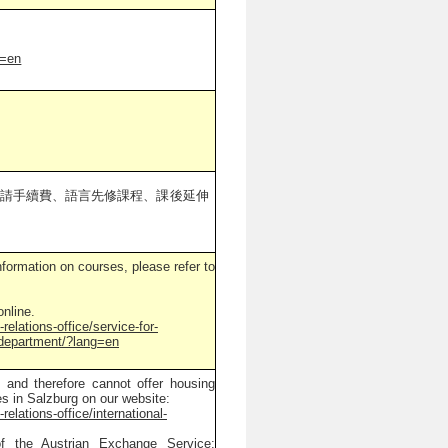
g=en
請手續費、語言先修課程、課後延伸
nformation on courses, please refer to
nline.
relations-office/service-for-
-department/?lang=en
 and therefore cannot offer housing
es in Salzburg on our website:
relations-office/international-
of the Austrian Exchange Service: