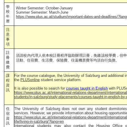
學
Winter Semester: October-January
校
Summer Semester: March-June
年
https://www.plus.ac.at/studium/important-dates-and-deadlines/?lan
曆
注
意
事
項
註
須請校內代理人依本校註冊程序協助辦理註冊，免繳該校學費，但申
冊
活動、住宿費、生活費、保險費、往返機票費等均須自行負擔。
繳
費
課
For the course catalogue, the University of Salzburg and additional i
the
PLUSonline
student service platform.
程
資
It is also possible to search for
courses taught in English
with PLUSo
訊
https://www.plus.ac.at/international-relations-department/international-
students/in-salzburg/study-placements/courses-taught-in-english-by
住
The University of Salzburg does not own any student dormitories
services. However, we provide information about housing opportuniti
宿
https://www.plus.ac.at/international-relations-department/international-
資
life/living-in-salzburg/?lang=en
訊
International students may also contact the Housing Office 