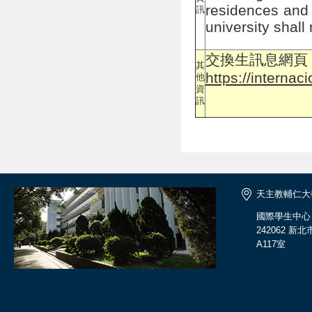
residences and 
訊
university shall
交換生訊息網頁
其
https://interna
他
資
訊
天主教輔仁大
國際學生中心
242062 
A117室