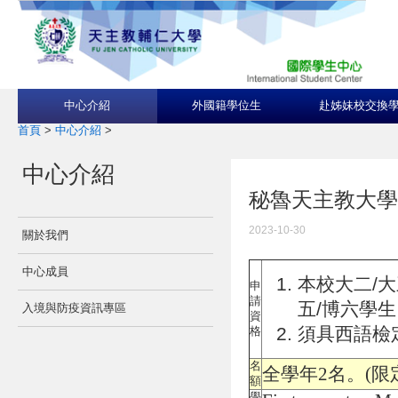
中心介紹
外國籍學位生
赴姊妹校交換
首頁
>
中心介紹
>
中心介紹
秘魯天主教大學Pontif
2023-10-30
關於我們
中心成員
本校大二/大
申
請
五/博六學
入境與防疫資訊專區
資
須具西語檢定
格
名
全學年2名。(限
額
學