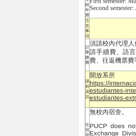
First semester: Ma
校
Second semester:
年
曆
注
意
事
項
須請校內代理人
註
請手續費、語
冊
繳
費、往返機票費
費
開放系所
課
https://interna
程
estudiantes-int
資
estudiantes-ext
訊
無校內宿舍。
PUCP does not 
住
宿
Exchange Divisi
資