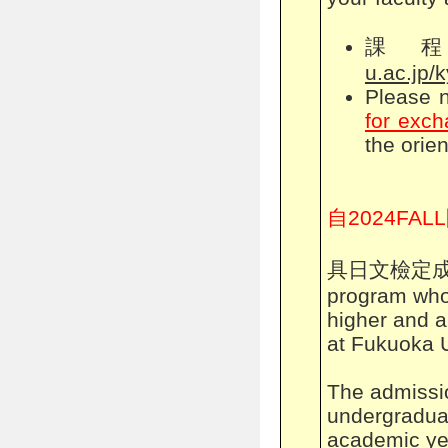
課
u.ac.jp/
Please 
for exch
the orien
自2024FAL
具日文檢定成績2級
program who 
higher and a
at Fukuoka Un
The admissio
undergradua
academic yea