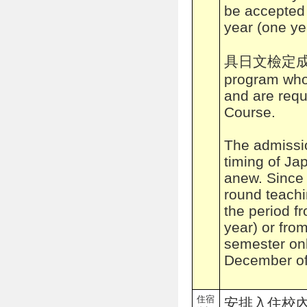
be accepted 
year (one ye
具日文檢定成績3級
program who
and are req
Course.
The admissio
timing of J
anew. Since 
round teachi
the period f
year) or fro
semester onl
December of 
住宿
安排入住校