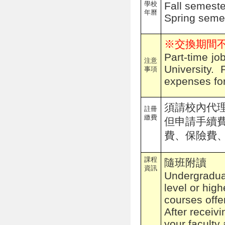
學校
Fall semest
年曆
Spring semes
※交換期間
Part-time jo
注意
University.
事項
expenses for
須請校內代
註冊
繳費
但申請手續
費、保險費
課程
隨班附讀
資訊
Undergradua
level or high
courses offe
After receiv
your faculty 