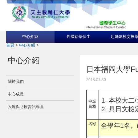
中心介紹
外國籍學位生
赴姊妹校交換
首頁
>
中心介紹
>
中心介紹
日本福岡大學Fukuo
2018-01-30
關於我們
中心成員
本校大二/
申請
資格
入境與防疫資訊專區
具日文檢
名額
全學年1名。