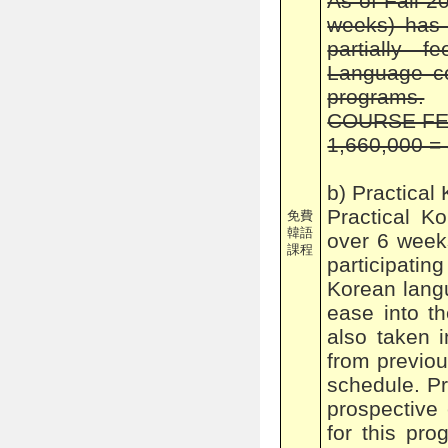
As of Fall 2
weeks) has 
partially 
Language co
programs.
COURSE F
1,660,000 =
b) Practica
Practical K
免費
韓語
over 6 week
課程
participati
Korean lang
ease into t
also taken 
from previou
schedule. P
prospective
for this pro