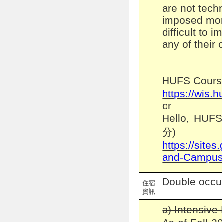
are not tech
imposed more
difficult to 
any of their
HUFS Cour
https://wis.
or
Hello, HUF
分)
https://site
and-Campus
Double occu
住宿
資訊
a) Intensiv