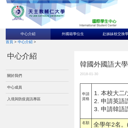
中心介紹
外國籍學位生
赴姊妹校交換
首頁
>
中心介紹
>
中心介紹
韓國外國語大學Hanku
2018-01-30
關於我們
中心成員
本校大二/
申請
資格
入境與防疫資訊專區
申請英語課程:
申請韓語課
名額
全學年2名。