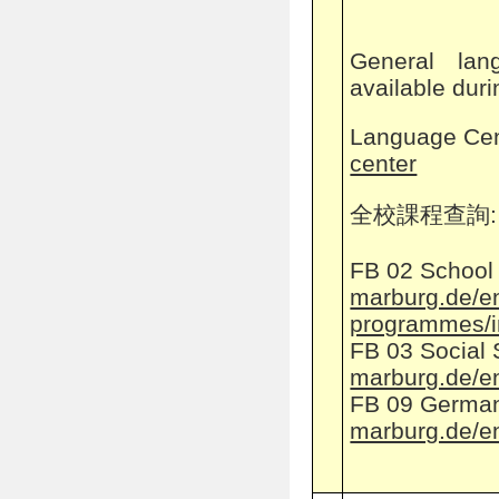
General lan
available dur
Language Cen
center
全校課程查詢
:
FB 02 School
marburg.de/en
programmes/
FB 03 Social
marburg.de/en
FB 09 German
marburg.de/en