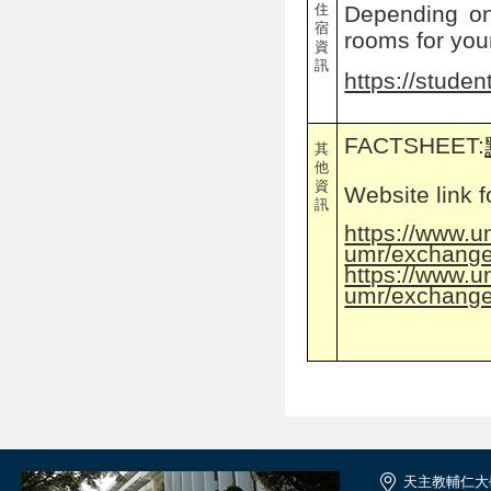
住
Depending on 
宿
rooms for you
資
訊
https://stude
FACTSHEET:
其
他
資
Website link 
訊
https://www.u
umr/exchang
https://www.u
umr/exchange
天主教輔仁大