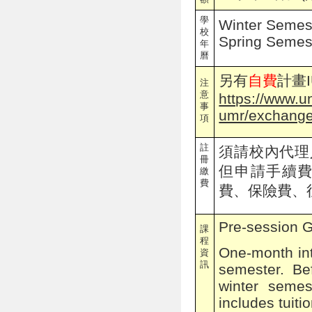
學
Winter Semes
校
Spring Semest
年
曆
另有
自費
計畫I
注
意
https://www.u
事
umr/exchange
項
註
須請校內代理
冊
但申請手續
繳
費
費、保險費、
P
re-session 
課
程
One-month int
資
訊
semester. Be
winter semes
includes tuiti