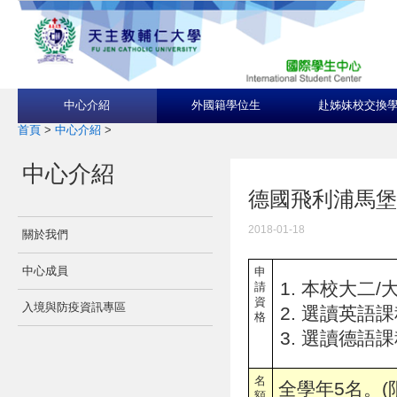
中心介紹
外國籍學位生
赴姊妹校交換
首頁
>
中心介紹
>
中心介紹
德國飛利浦馬堡大學Phi
2018-01-18
關於我們
中心成員
申
本校大二/大
請
資
入境與防疫資訊專區
選讀英語課程者:
格
選讀德語課
名
全學年5名。(
額