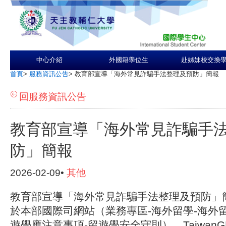
中心介紹
外國籍學位生
赴姊妹校交換
首頁
>
服務資訊公告
>
教育部宣導「海外常見詐騙手法整理及預防」簡報
回服務資訊公告
教育部宣導「海外常見詐騙手
防」簡報
2026-02-09•
其他
教育部宣導「海外常見詐騙手法整理及預防」
於本部國際司網站（業務專區-海外留學-海外
遊學應注意事項-留遊學安全守則）、Taiwan