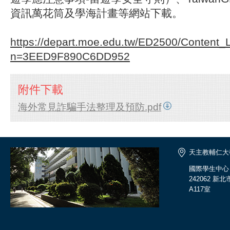
資訊萬花筒及學海計畫等網站下載。
https://depart.moe.edu.tw/ED2500/Content_L
n=3EED9F890C6DD952
附件下載
海外常見詐騙手法整理及預防.pdf
天主教輔仁大
國際學生中心
242062 
A117室