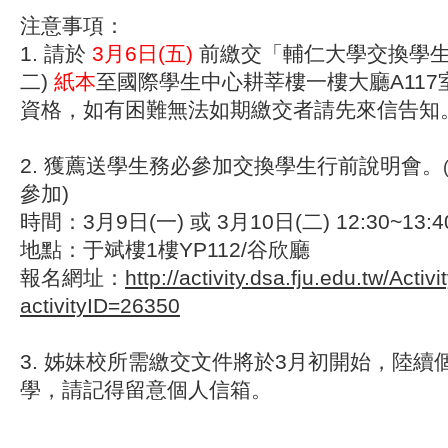
注意事項：
1. 請於
3月6日(五)
前繳交「輔仁大學交換學生
二)
紙本
至國際學生中心耕莘樓一樓大廳A117
資格，如有困難無法如期繳交者請先來信告知
2. 獲薦送學生務必參加交換學生行前說明會
。
參加)
時間：
3月9日(一) 或 3月10日(二) 12:30~13:4
地點：于斌樓1樓YP112/谷欣廳
報名網址：
http://activity.dsa.fju.edu.tw/Activi
activityID=26350
3. 姊妹校所需繳交文件將於3月初開始，陸續個
學，請記得留意個人信箱。