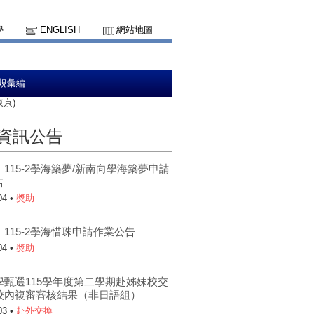
學
ENGLISH
網站地圖
規彙編
京)
資訊公告
115-2學海築夢/新南向學海築夢申請
告
04 •
奬助
115-2學海惜珠申請作業公告
04 •
奬助
學甄選115學年度第二學期赴姊妹校交
校內複審審核結果（非日語組）
03 •
赴外交換