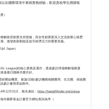
得以在國際環境中累積實務經驗，歡迎貴校學生踴躍報
世界）
，瞭解政府創業支持措施，與女性創業家深入交流創業心路歷
發展、激發創新動能及提升經濟活力的重要意義。
p! Japan）
fic League)的核心業務及運作，透過參訪球場瞭解場務運
並推進臺日職棒共榮共好。
所需經費如機票、會議/活動/參訪機構相關費用、生活費、保險費
格請參計畫簡章如附件。
4年12月31日，報名連結：
https://twpathfinder.org/signup
億海外圓夢基金計畫官方網站查詢為準（