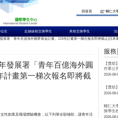
回首頁
輔仁大
學位生
赴姊妹校交換學生
來校交換學生
法
發展署「青年百億海外圓夢基金計畫」115年計畫第一梯次報名即將截止(日本東
服務
年發展署「青年百億海外圓
【獎助】
作業公
5年計畫第一梯次報名即將截
2026-08-
【獎助】
2026-08-
輔仁大
換學生
本女性創業及職場體驗機會，以下列舉全額補助，讓青年活
2026-08-