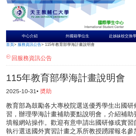
中心介紹
外國籍學位生
赴姊妹校交換
首頁
>
服務資訊公告
>
115年教育部學海計畫說明會
回服務資訊公告
115年教育部學海計畫說明會
2025-10-31•
奬助
教育部為鼓勵各大專校院選送優秀學生出國研
習，辦理學海計畫補助要點說明會，介紹補助
填報網站操作。歡迎有意申請出國研修或實習
執行選送國外實習計畫之系所教授踴躍報名參