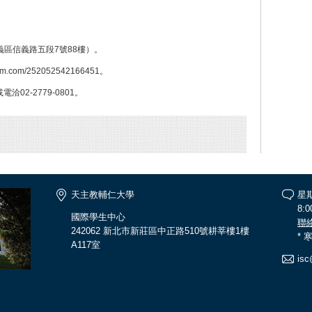
信義區信義路五段7號88樓）。
.com/252052542166451。
或電洽02-2779-0801。
天主教輔仁大學
星
8:0
國際學生中心
聯
242062 新北市新莊區中正路510號耕莘樓1樓
*
A117室
isc