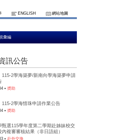
學
ENGLISH
網站地圖
規彙編
資訊公告
115-2學海築夢/新南向學海築夢申請
告
04 •
奬助
115-2學海惜珠申請作業公告
04 •
奬助
學甄選115學年度第二學期赴姊妹校交
校內複審審核結果（非日語組）
03 •
赴外交換