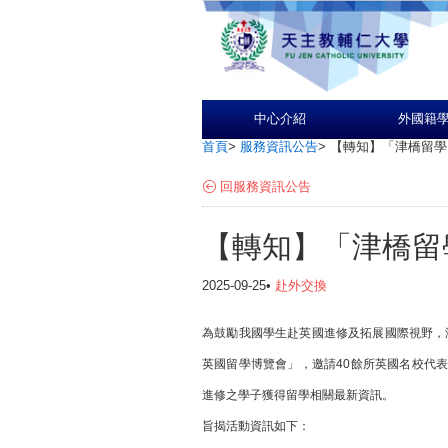
中心介紹
外國籍
首頁
>
服務資訊公告
>
【轉知】「津橋留學
回服務資訊公告
【轉知】「津橋留
2025-09-25•
赴外交換
為鼓勵我國學生赴英國進修及拓展國際視野，
英國留學博覽會」，邀請40餘所英國名校代
進修之學子獲得留學相關最新資訊。
旨揭活動資訊如下：