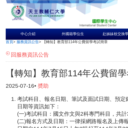
中心介紹
外國籍學位生
赴姊妹校交換
首頁
>
服務資訊公告
>
【轉知】教育部114年公費留學考試簡章
回服務資訊公告
【轉知】教育部114年公費留
2025-07-16•
奬助
考試科目、報名日期、筆試及面試日期、預定
日期等資訊如下：
(一)考試科目：國文作文與2科專門科目，共計
(二)報名方式及日期：一律採網路報名及上傳