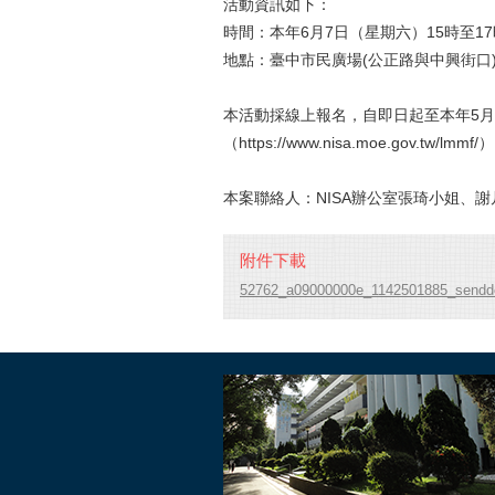
活動資訊如下：
時間：本年6月7日（星期六）15時至17
地點：臺中市民廣場(公正路與中興街口
本活動採線上報名，自即日起至本年5月
（https://www.nisa.moe.gov.tw/lmmf/
本案聯絡人：NISA辦公室張琦小姐、謝凡茹
附件下載
52762_a09000000e_1142501885_senddo