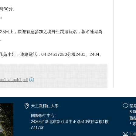
時30分。
)。
25日止，歡迎有意參加之境外生踴躍報名，報名連結為
）。
小姐，連絡電話：04-24517250分機2481、2484。
c1_attach1.pdf
天主教輔仁大學
星
8:0
國際學生中心
聯
242062 新北市新莊區中正路510號耕莘樓1樓
*
A117室
isc