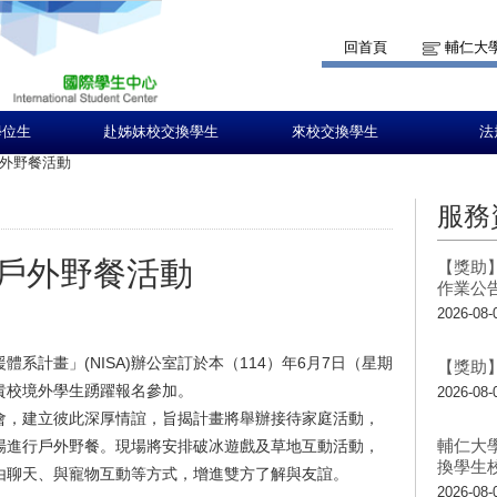
回首頁
輔仁大
學位生
赴姊妹校交換學生
來校交換學生
法
外野餐活動
服務
戶外野餐活動
【獎助】
作業公
2026-08-
系計畫」(NISA)辦公室訂於本（114）年6月7日（星期
【獎助】
貴校境外學生踴躍報名參加。
2026-08-
會，建立彼此深厚情誼，旨揭計畫將舉辦接待家庭活動，
輔仁大
場進行戶外野餐。現場將安排破冰遊戲及草地互動活動，
換學生
由聊天、與寵物互動等方式，增進雙方了解與友誼。
2026-08-