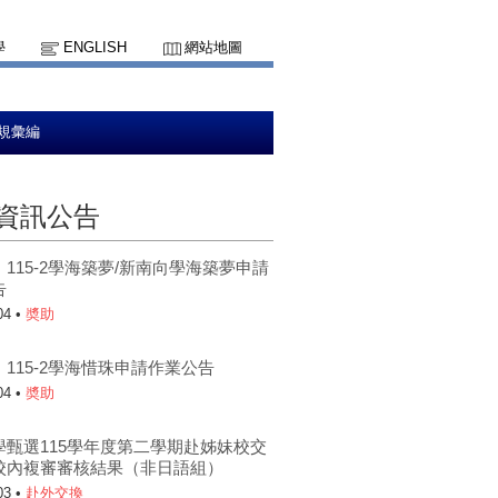
學
ENGLISH
網站地圖
規彙編
資訊公告
115-2學海築夢/新南向學海築夢申請
告
04 •
奬助
115-2學海惜珠申請作業公告
04 •
奬助
學甄選115學年度第二學期赴姊妹校交
校內複審審核結果（非日語組）
03 •
赴外交換