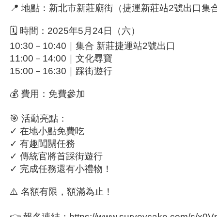
📍
地點
：新北市新莊廟街（捷運新莊站2號出口集
🗓️
時間
：2025年5月24日（六）
10:30－10:40｜集合 新莊捷運站2號出口
11:00－14:00｜文化尋寶
15:00－16:30｜踩街遊行
💰
費用
：免費參加
🎯
活動亮點
：
✓ 在地小點免費吃
✓ 有趣闖關任務
✓ 傳統官將首踩街遊行
✓ 完成任務還有小禮物！
⚠️ 名額有限，額滿為止！
👉
報名連結
：
https://www.surveycake.com/s/x0V