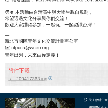
🧑‍🎓 本活動由台灣高中與大學生親自規劃，
希望透過文化分享與你們交流！
歡迎大家踴躍參加，一起玩、一起認識台灣！
—
新北市國際青年文化交流計畫辦公室
✉️
ntpcca@wceo.org
青年出列，未來由你定義！
附件下載
s__200417363.jpg
天主教輔仁大
國際學生中心