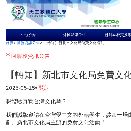
中心介紹
外國籍學位生
赴姊妹校交換
首頁
>
服務資訊公告
>
【轉知】新北市文化局免費文化活動
回服務資訊公告
【轉知】新北市文化局免費文
2025-05-15•
奬助
想體驗真實台灣文化嗎？
我們誠摯邀請在台灣學中文的外籍學生，參加一場
劃、新北市文化局主辦的
免費文化活動
！