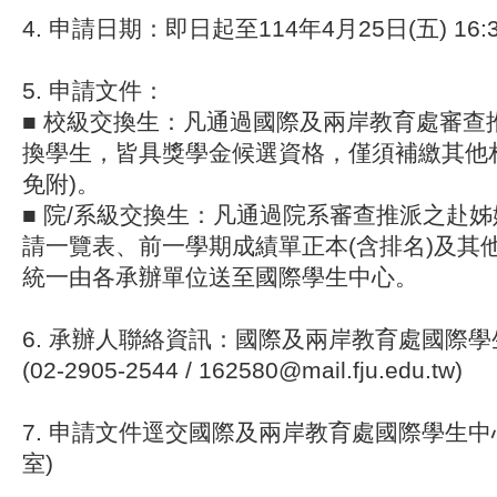
4. 申請日期：即日起至
114
年
4
月
25
日
(
五
) 16:
5. 申請文件：
■ 校級交換生：凡通過國際及兩岸教育處審查
換學生，皆具獎學金候選資格，僅須補繳其他
免附)。
■ 院/系級交換生：凡通過院系審查推派之赴
請一覽表、前一學期成績單正本(含排名)及其
統一由各承辦單位送至國際學生中心。
6. 承辦人聯絡資訊：國際及兩岸教育處國際
(02-2905-2544 / 162580@mail.fju.edu.tw)
7. 申請文件逕交國際及兩岸教育處國際學生中
室)