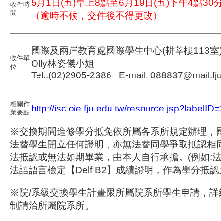
5月1日(五)早上8點至6月19日(五)下午4點30
收件時
間
（逾時不候，交件後不得更改）
國際及兩岸教育處國際學生中心(耕莘樓113室
收件單
Olly林姿儀小姐
位
Tel.:(02)2905-2386 E-mail:
088837@mail.fju
相關作
http://isc.oie.fju.edu.tw/resource.jsp?labelID
業要點
※交換期間進修學分抵免依所屬各系所規定辦理，
法替學生開立任何證明，亦無法替同學爭取抵認相
法抵認或無法如期畢業，由本人自行承擔。(例如:
法語語言檢定【Delf B2】成績證明，作為學分抵認
※院/系級交換學生計畫限所屬院系所學生申請，詳
制請洽所屬院系所。