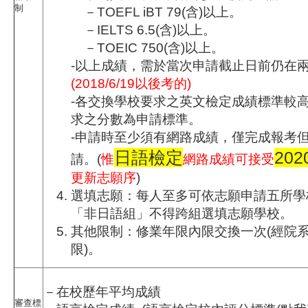
制
－TOEFL iBT 79(含)以上。
－IELTS 6.5(含)以上。
－TOEIC 750(含)以上。
-以上成績，需於當次申請截止日前仍在
(2018/6/19以後考的)
-各交換學校要求之英文檢定成績標準較
求之分數為申請標準。
-申請時至少須有網路成績，僅完成報考
日語檢定
202
請。(
惟
網路成績可接受
更新志願序
)
選填志願：每人至多可依志願申請五所學
「非日語組」不得跨組選填志願學校。
其他限制：修業年限內限交換一次(經院
限)。
－在校歷年平均成績
審查標