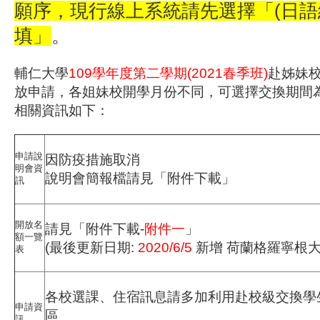
願序，現行線上系統請先選擇「(日語
填」
。
輔仁大學
109學年度第二學期(2021春季班)
赴姊妹
放申請，各姐妹校開學月份不同，可選擇交換期間
相關資訊如下：
申請說
因防疫措施取消
明會資
說明會簡報檔請見「附件下載」
訊
開放名
請見「附件下載-
附件一
」
額一覽
(最後更新日期:
2020/6/5
新增 荷蘭格羅寧根大
表
各校選課、住宿訊息請多加利用赴校級交換學
申請資
區
訊