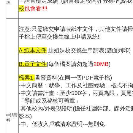
－語言檢定成績
(語言檢定校內評分標準(點我
準
校
也會看!!!!
注意:只需繳交申請表紙本文件，其他文件請掃
子檔上傳至交換生線上申請系統!!
A.紙本文件
赴姐妹校交換生申請表(雙面列印)
B.電子文件
(每個檔案請勿超過
20MB
)
檔案1.
書審資料(在同一個PDF電子檔)
-中文簡歷：就學、工作及社團經驗，格式不
-中文讀書計畫：至少500字，兩頁為限，頁
「導師或系秘核可蓋章」
-其他校內/外表現證明(擔任社團幹部、課外
申請資
影本)
料
-中、低收入戶或清寒證明---無則免