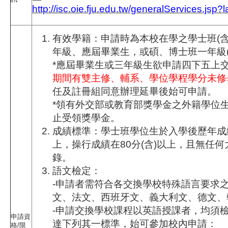
http://isc.oie.fju.edu.tw/generalServices.jsp?
有效學籍：申請時為本校在學之學士班(含
年級、應屆畢業生，或碩、博士班一年級(
*應屆畢業生或三年級生欲申請四下五上
期間有雙主修、輔系、學位學程學分未修
任及註冊組同意辦理延畢後始可申請。
*領有外交部或教育部獎學金之外籍學位
止受領獎學金。
成績標準：學士班學位生於入學後歷年成績
上，操行成績在80分(含)以上，且無任
錄。
語文檢定：
-申請者需符合各交換學校特殊語言要求之
文、法文、西班牙文、義大利文、德文、
-申請交換學校課程以英語授課者，均須
申請資
達下列其一標準，始可參加校內申請：
格/限