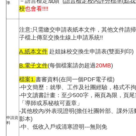
－語言檢定成績
(語言檢定校內評分標準(點我
準
校
也會看!!!!
注意:只需繳交申請表紙本文件，其他文件請掃
子檔上傳至交換生線上申請系統!!
A.紙本文件
赴姐妹校交換生申請表(雙面列印)
B.電子文件
(每個檔案請勿超過
20MB
)
檔案1.
書審資料(在同一個PDF電子檔)
-中文簡歷：就學、工作及社團經驗，格式不
-中文讀書計畫：至少500字，兩頁為限，頁
「導師或系秘核可蓋章」
-其他校內/外表現證明(擔任社團幹部、課外
申請資
影本)
料
-中、低收入戶或清寒證明---無則免