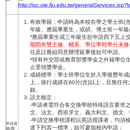
http://isc.oie.fju.edu.tw/generalServices.jsp?
有效學籍：申請時為本校在學之學士班(含
年級、應屆畢業生，或碩、博士班一年級(
*應屆畢業生或三年級生欲申請四下五上
期間有雙主修、輔系、學位學程學分未修
任及註冊組同意辦理延畢後始可申請。
*領有外交部或教育部獎學金之外籍學位
止受領獎學金。
成績標準：學士班學位生於入學後歷年成績
上，操行成績在80分(含)以上，且無任
錄。
語文檢定：
-申請者需符合各交換學校特殊語言要求之
文、法文、西班牙文、義大利文、德文、
-申請交換學校課程以英語授課者，均須
申請資
達下列其一標準，始可參加校內申請：
格/限