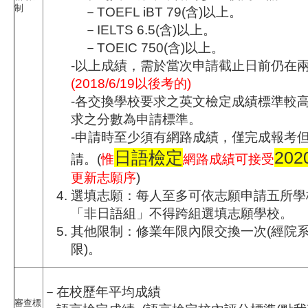
制
－TOEFL iBT 79(含)以上。
－IELTS 6.5(含)以上。
－TOEIC 750(含)以上。
-以上成績，需於當次申請截止日前仍在
(2018/6/19以後考的)
-各交換學校要求之英文檢定成績標準較
求之分數為申請標準。
-申請時至少須有網路成績，僅完成報考
日語檢定
202
請。(
惟
網路成績可接受
更新志願序
)
選填志願：每人至多可依志願申請五所學
「非日語組」不得跨組選填志願學校。
其他限制：修業年限內限交換一次(經院
限)。
－在校歷年平均成績
審查標