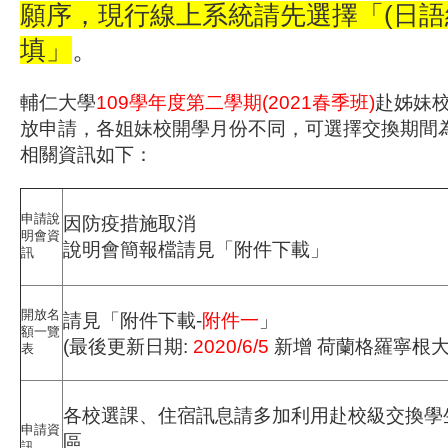
願序，現行線上系統請先選擇「(日語
填」
。
輔仁大學
109學年度第二學期(2021春季班)
赴姊妹
放申請，各姐妹校開學月份不同，可選擇交換期間
相關資訊如下：
申請說
因防疫措施取消
明會資
說明會簡報檔請見「附件下載」
訊
開放名
請見「附件下載-
附件一
」
額一覽
(最後更新日期:
2020/6/5
新增 荷蘭格羅寧根大
表
各校選課、住宿訊息請多加利用赴校級交換學
申請資
區
訊