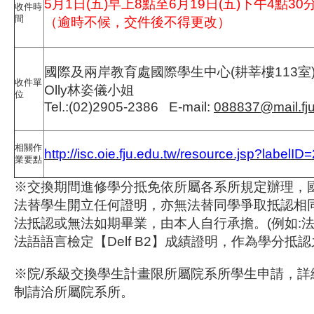
5月1日(五)早上8點至6月19日(五)下午4點30
收件時
間
（逾時不候，交件後不得更改）
國際及兩岸教育處國際學生中心(耕莘樓113室
收件單
Olly林姿儀小姐
位
Tel.:(02)2905-2386 E-mail:
088837@mail.fju
相關作
http://isc.oie.fju.edu.tw/resource.jsp?labelID
業要點
※交換期間進修學分抵免依所屬各系所規定辦理，
法替學生開立任何證明，亦無法替同學爭取抵認相
法抵認或無法如期畢業，由本人自行承擔。(例如:
法語語言檢定【Delf B2】成績證明，作為學分抵認
※院/系級交換學生計畫限所屬院系所學生申請，詳
制請洽所屬院系所。