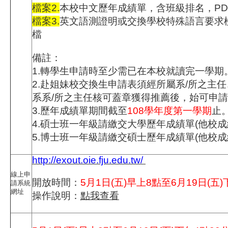
檔案2.
本校中文歷年成績單，含班級排名，PD
檔案3.
英文語測證明或交換學校特殊語言要求檢
檔
備註：
1.轉學生申請時至少需已在本校就讀完一學期
2.赴姐妹校交換生申請表須經所屬系/所之主
系系/所之主任核可蓋章獲得推薦後，始可申
3.歷年成績單期間截至
108學年度第一學期
止
4.碩士班一年級請繳交大學歷年成績單(他校成
5.博士班一年級請繳交碩士歷年成績單(他校成
http://exout.oie.fju.edu.tw/
線上申
開放時間：
5月
1日(五)早上8點至6月19日(五)
請系統
網址
操作說明：
點我查看