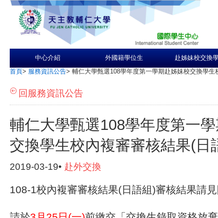
中心介紹
外國籍學位生
赴姊妹校交換
首頁
>
服務資訊公告
>
輔仁大學甄選108學年度第一學期赴姊妹校交換學生
回服務資訊公告
輔仁大學甄選108學年度第一
交換學生校內複審審核結果(日語
2019-03-19•
赴外交換
108-1校內複審審核結果(日語組)審核結果請
請於
3月25日(一)
前繳交「交換生錄取資格放棄