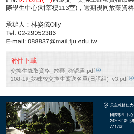
際學生中心(耕莘樓113室)，逾期視同放棄資
承辦人：林姿儀Olly
Tel: 02-29052386
E-mail: 088837@mail.fju.edu.tw
附件下載
交換生錄取資格_放棄_確認書.pdf
108-1赴姊妹校交換生薦送名單(日語組)_v3.pdf
天主教輔仁大
國際學生中心
242062 
A117室