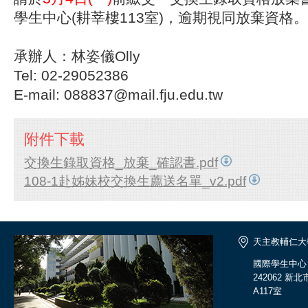
學生中心(耕莘樓113室)，逾期視同放棄資格。
承辦人：林姿儀Olly
Tel: 02-29052386
E-mail: 088837@mail.fju.edu.tw
附件下載
交換生錄取資格_放棄_確認書.pdf
108-1赴姊妹校交換生薦送名單_v2.pdf
天主教輔仁大
國際學生中心
242062 
A117室