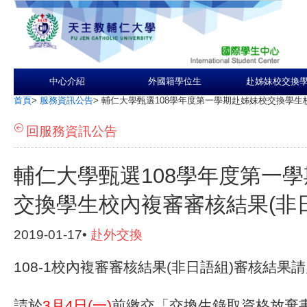
中心介紹
外國籍學位生
赴姊妹校交換
首頁
>
服務資訊公告
>
輔仁大學甄選108學年度第一學期赴姊妹校交換學生
回服務資訊公告
輔仁大學甄選108學年度第一
交換學生校內複審審核結果(非
2019-01-17•
赴外交換
108-1校內複審審核結果(非日語組)審核結果
請於
3月4日(一)
前繳交「交換生錄取資格放棄書