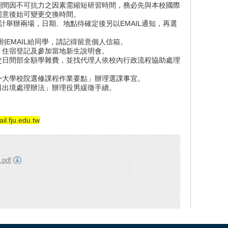
期間因不可抗力之因素需縮短研習時間，務必先與本校國際
同意後始可變更交換時間。
計舉辦兩場，日期、地點待確定後另以EMAIL通知，再選
別EMAIL給同學，請記得留意個人信箱。
、住宿登記及參加當地新生說明會。
交日間部全額學雜費，並找代理人依校內行政流程協助處理
外大學校院選修課程作業要點」辦理選課事宜。
男出境處理辦法」辦理役男緩徵手續。
l.fju.edu.tw
pdf