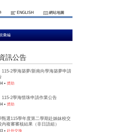
學
ENGLISH
網站地圖
規彙編
資訊公告
115-2學海築夢/新南向學海築夢申請
告
04 •
奬助
115-2學海惜珠申請作業公告
04 •
奬助
學甄選115學年度第二學期赴姊妹校交
校內複審審核結果（非日語組）
03 •
赴外交換