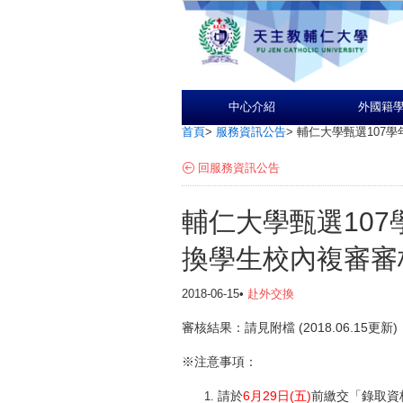
中心介紹
外國籍
首頁
>
服務資訊公告
>
輔仁大學甄選107
回服務資訊公告
輔仁大學甄選10
換學生校內複審審
2018-06-15•
赴外交換
審核結果：請見附檔 (2018.06.15更新)
※注意事項：
請於
6月29日(五)
前繳交「錄取資