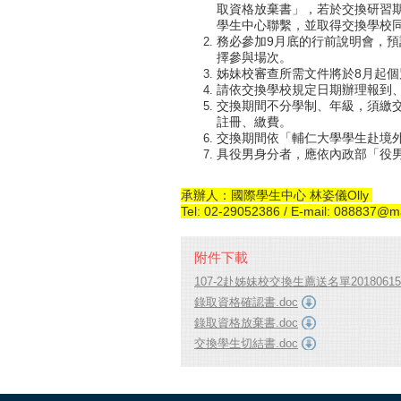
取資格放棄書」，若於交換研習
學生中心聯繫，並取得交換學校
務必參加9月底的行前說明會，預
擇參與場次。
姊妹校審查所需文件將於8月起個
請依交換學校規定日期辦理報到
交換期間不分學制、年級，須繳
註冊、繳費。
交換期間依「輔仁大學學生赴境
具役男身分者，應依內政部「役
承辦人：國際學生中心 林姿儀Olly
Tel: 02-29052386 / E-mail: 088837@mai
附件下載
107-2赴姊妹校交換生薦送名單20180615.
錄取資格確認書.doc
錄取資格放棄書.doc
交換學生切結書.doc