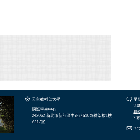
天主教輔仁大學
星
8:0
國際學生中心
聯
242062 新北市新莊區中正路510號耕莘樓1樓
*
A117室
isc