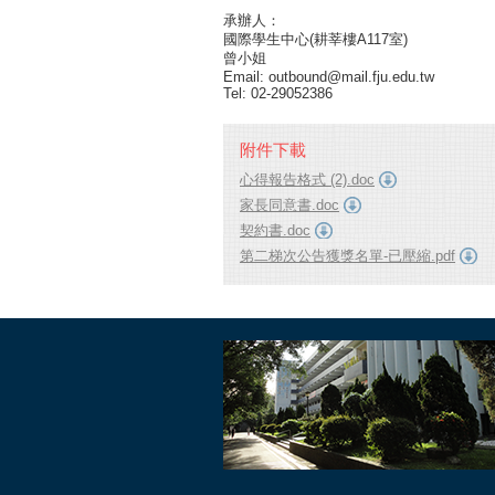
承辦人：
國際學生中心(耕莘樓A117室)
曾小姐
Email: outbound@mail.fju.edu.tw
Tel: 02-29052386
附件下載
心得報告格式 (2).doc
家長同意書.doc
契約書.doc
第二梯次公告獲獎名單-已壓縮.pdf