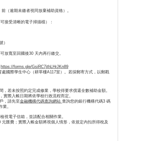
）前
（逾期未繳者視同放棄補助資格）。
（可接受清晰的電子掃描檔）：
號）
告可放寬至回國後
30
天內再行繳交。
。
https://forms.gle/GsiRC7jthLHrJKn89
育處國際學生中心（耕莘樓
A117
室）
。若採郵寄方式，以郵戳
間，若未按照約定完成修業，學校得要求償還全數補助金額。
，實際入帳日期將依學校行政流程而定。
戶，請先至
金融機構代碼查詢網站
查詢您的
銀行機構代碼
3
碼
作業。
者檢視電子信箱，並請配合相關作業。
0 元匯費；實際入帳金額將視個人情形，依規定內扣所得稅及