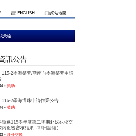
學
ENGLISH
網站地圖
規彙編
資訊公告
115-2學海築夢/新南向學海築夢申請
告
04 •
奬助
115-2學海惜珠申請作業公告
04 •
奬助
學甄選115學年度第二學期赴姊妹校交
校內複審審核結果（非日語組）
03 •
赴外交換