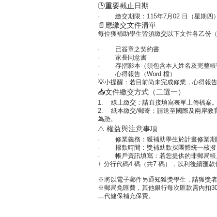
🕒重要截止日期
·
繳交期限：
115
年
7
月
02
日（星期四
📄應繳交文件清單
每位獲補助學生皆須繳交以下文件各乙份
·
已簽章之契約書
·
家長同意書
·
存摺影本
（須包含本人姓名及完整帳
·
心得報告（
Word
檔）
💡
小提醒：若目前尚未完成修業，心得報
📥文件繳交方式（二選一）
1.
線上繳交：
請直接填寫表單上傳檔案
2.
紙本繳交
/
郵寄：
請送至
國際及兩岸教
為憑。
⚠️ 權益與注意事項
·
修業義務：
獲補助學生於計畫修業期
·
撥款時間：
獎補助款採
團體統一核撥
·
帳戶資訊填寫：
若您提供的非郵局帳
+
分行代碼
4
碼（共
7
碼）
，以利後續匯款
※將以電子郵件另通知獲獎學生，請獲獎
※郵局免匯費，其他銀行每次匯款需內扣3
二代健保補充保費。