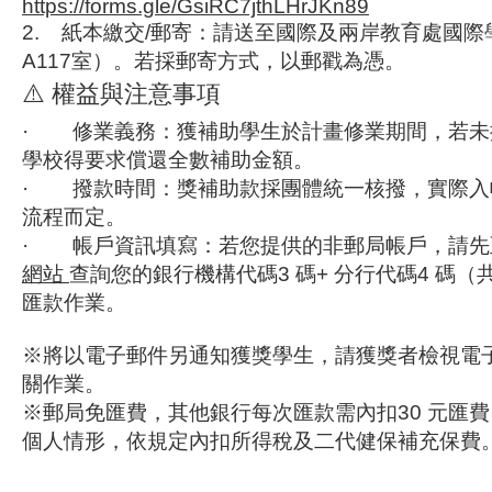
https://forms.gle/GsiRC7jthLHrJKn89
2.
紙本繳交
/
郵寄：
請送至
國際及兩岸教育處國際
A117
室）
。若採郵寄方式，以郵戳為憑。
⚠️ 權益與注意事項
·
修業義務：
獲補助學生於計畫修業期間，若未
學校得要求償還全數補助金額。
·
撥款時間：
獎補助款採
團體統一核撥
，實際入
流程而定。
·
帳戶資訊填寫：
若您提供的非郵局帳戶，請先
網站
查詢您的
銀行機構代碼
3
碼
+
分行代碼
4
碼（
匯款作業。
※將以電子郵件另通知獲獎學生，請獲獎者檢視電
關作業。
※郵局免匯費，其他銀行每次匯款需內扣30 元匯
個人情形，依規定內扣所得稅及二代健保補充保費