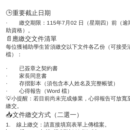
🕒重要截止日期
·
繳交期限：
115
年
7
月
02
日（星期四）前
（逾
助資格）。
📄應繳交文件清單
每位獲補助學生皆須繳交以下文件各乙份（可接受
檔）：
·
已簽章之契約書
·
家長同意書
·
存摺影本
（須包含本人姓名及完整帳號）
·
心得報告（
Word
檔）
💡
小提醒：若目前尚未完成修業，心得報告可放寬
繳交。
📥文件繳交方式（二選一）
1.
線上繳交：
請直接填寫表單上傳檔案。