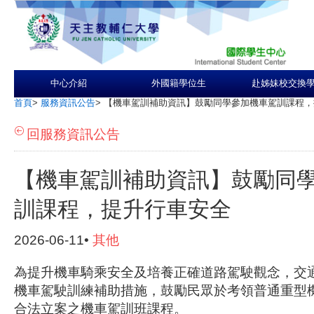
中心介紹
外國籍學位生
赴姊妹校交換
首頁
>
服務資訊公告
>
【機車駕訓補助資訊】鼓勵同學參加機車駕訓課程，
回服務資訊公告
【機車駕訓補助資訊】鼓勵同
訓課程，提升行車安全
2026-06-11•
其他
為提升機車騎乘安全及培養正確道路駕駛觀念，交
機車駕駛訓練補助措施，鼓勵民眾於考領普通重型
合法立案之機車駕訓班課程。