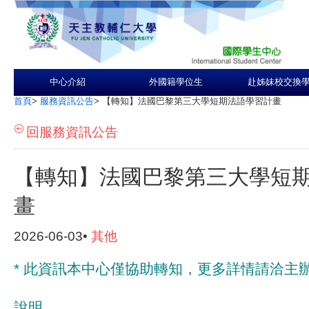
中心介紹
外國籍學位生
赴姊妹校交換
首頁
>
服務資訊公告
>
【轉知】法國巴黎第三大學短期法語學習計畫
回服務資訊公告
【轉知】法國巴黎第三大學短
畫
2026-06-03•
其他
*
此資訊本中心僅協助轉知，
更多詳情請洽主
說明