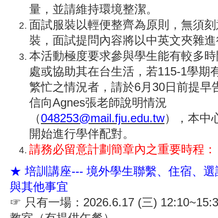
量，並請維持環境整潔。
面試服裝以輕便整齊為原則，無須刻
裝，面試提問內容將以中英文夾雜進
本活動極度要求參與學生能有較多時
處或協助其在台生活，若115-1學
繁忙之情況者，請於6月30日前提早
信向Agnes張老師說明情況
（
048253@mail.fju.edu.tw
），本中
開始進行學伴配對。
請務必留意計劃簡章內之重要時程：
★ 培訓講座--- 境外學生聯繫、住宿、
與其他事宜
☞ 只有一場：2026.6.17 (三) 12:10~15
教室（有提供午餐）