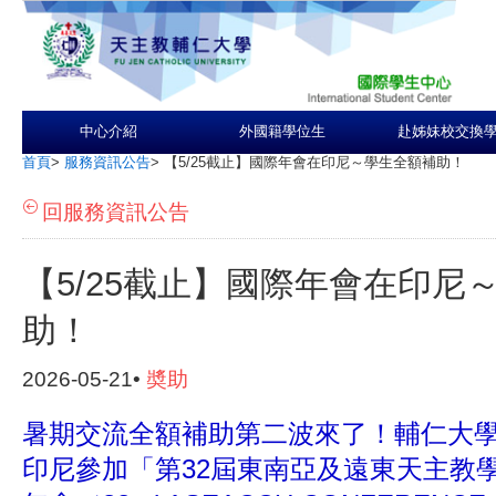
中心介紹
外國籍學位生
赴姊妹校交換
首頁
>
服務資訊公告
>
【5/25截止】國際年會在印尼～學生全額補助！
回服務資訊公告
【5/25截止】國際年會在印尼
助！
2026-05-21•
奬助
暑期交流全額補助第二波來了！輔仁大
印尼參加「第32屆東南亞及遠東天主教