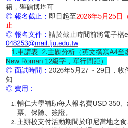
籍，學碩博均可
◎ 報名截止：
即日起至
2026年5月25日
止
◎ 報名文件：
請於截止時間前將電子檔em
048253@mail.fju.edu.tw
1.申請表 2.主題分析（英文撰寫A4至多
New Roman 12級字，單行間距）
◎ 面試時間：
2026年5月27 ~ 29日
知
◎ 費用：
輔仁大學補助每人報名費USD 350
票、保險、簽證。
主辦校支付活動期間於印尼當地之食